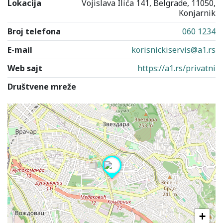
Lokacija
Vojislava Ilića 141, Belgrade, 11050,
Konjarnik
Broj telefona
060 1234
E-mail
korisnickiservis@a1.rs
Web sajt
https://a1.rs/privatni
Društvene mreže
+