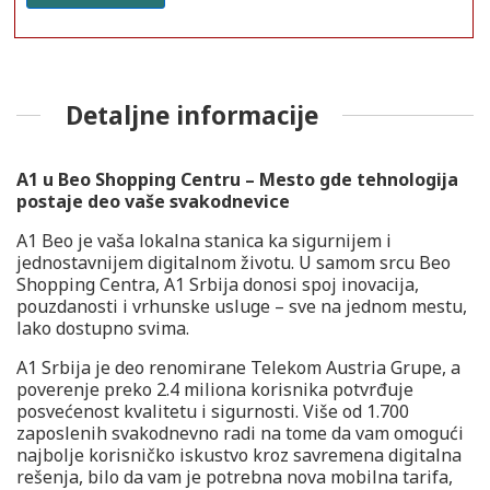
Detaljne informacije
A1 u Beo Shopping Centru – Mesto gde tehnologija
postaje deo vaše svakodnevice
A1 Beo je vaša lokalna stanica ka sigurnijem i
jednostavnijem digitalnom životu. U samom srcu Beo
Shopping Centra, A1 Srbija donosi spoj inovacija,
pouzdanosti i vrhunske usluge – sve na jednom mestu,
lako dostupno svima.
A1 Srbija je deo renomirane Telekom Austria Grupe, a
poverenje preko 2.4 miliona korisnika potvrđuje
posvećenost kvalitetu i sigurnosti. Više od 1.700
zaposlenih svakodnevno radi na tome da vam omogući
najbolje korisničko iskustvo kroz savremena digitalna
rešenja, bilo da vam je potrebna nova mobilna tarifa,