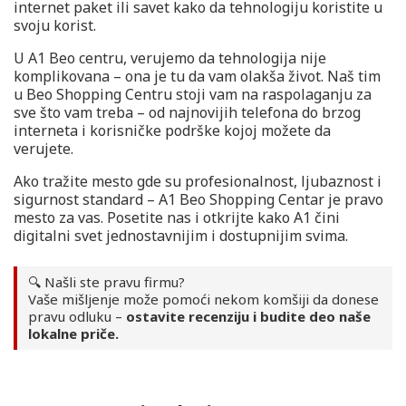
internet paket ili savet kako da tehnologiju koristite u
svoju korist.
U A1 Beo centru, verujemo da tehnologija nije
komplikovana – ona je tu da vam olakša život. Naš tim
u Beo Shopping Centru stoji vam na raspolaganju za
sve što vam treba – od najnovijih telefona do brzog
interneta i korisničke podrške kojoj možete da
verujete.
Ako tražite mesto gde su profesionalnost, ljubaznost i
sigurnost standard – A1 Beo Shopping Centar je pravo
mesto za vas. Posetite nas i otkrijte kako A1 čini
digitalni svet jednostavnijim i dostupnijim svima.
🔍 Našli ste pravu firmu?
Vaše mišljenje može pomoći nekom komšiji da donese
pravu odluku –
ostavite recenziju i budite deo naše
lokalne priče.