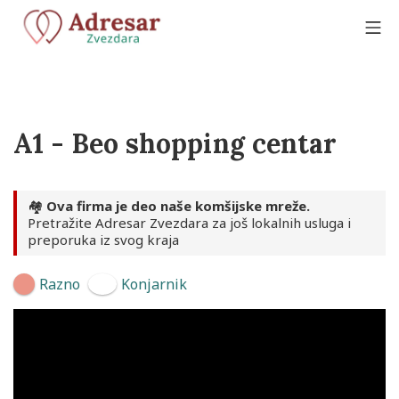
Skip
to
Mo
content
Adresar Zvezdara
A1 - Beo shopping centar
🏘️
Ova firma je deo naše komšijske mreže.
Pretražite Adresar Zvezdara za još lokalnih usluga i
preporuka iz svog kraja
Razno
Konjarnik