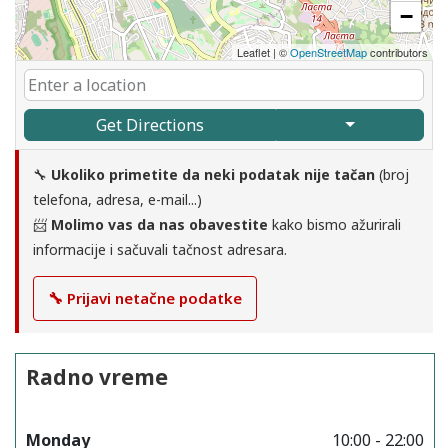
−
Leaflet
|
©
OpenStreetMap
contributors
Get Directions
🔧
Ukoliko primetite da neki podatak nije tačan
(broj
telefona, adresa, e-mail...)
📨
Molimo vas da nas obavestite
kako bismo ažurirali
informacije i sačuvali tačnost adresara.
🔧 Prijavi netačne podatke
Radno vreme
Monday
10:00 - 22:00