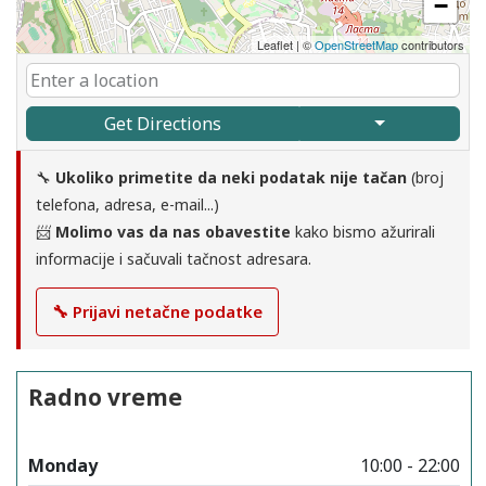
−
Leaflet
|
©
OpenStreetMap
contributors
Get Directions
🔧
Ukoliko primetite da neki podatak nije tačan
(broj
telefona, adresa, e-mail...)
📨
Molimo vas da nas obavestite
kako bismo ažurirali
informacije i sačuvali tačnost adresara.
🔧 Prijavi netačne podatke
Radno vreme
Monday
10:00 - 22:00