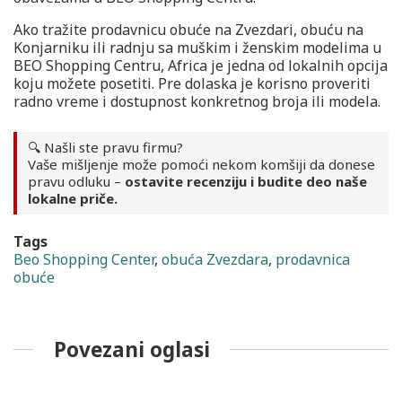
Ako tražite prodavnicu obuće na Zvezdari, obuću na
Konjarniku ili radnju sa muškim i ženskim modelima u
BEO Shopping Centru, Africa je jedna od lokalnih opcija
koju možete posetiti. Pre dolaska je korisno proveriti
radno vreme i dostupnost konkretnog broja ili modela.
🔍 Našli ste pravu firmu?
Vaše mišljenje može pomoći nekom komšiji da donese
pravu odluku –
ostavite recenziju i budite deo naše
lokalne priče.
Tags
Beo Shopping Center
,
obuća Zvezdara
,
prodavnica
obuće
Povezani oglasi
i
Grejanje
Grejanje