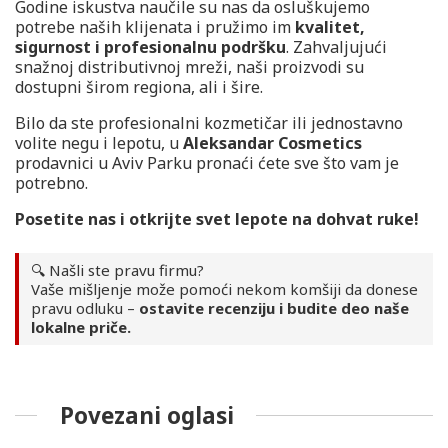
Godine iskustva naučile su nas da osluškujemo
potrebe naših klijenata i pružimo im
kvalitet,
sigurnost i profesionalnu podršku
. Zahvaljujući
snažnoj distributivnoj mreži, naši proizvodi su
dostupni širom regiona, ali i šire.
Bilo da ste profesionalni kozmetičar ili jednostavno
volite negu i lepotu, u
Aleksandar Cosmetics
prodavnici u Aviv Parku pronaći ćete sve što vam je
potrebno.
Posetite nas i otkrijte svet lepote na dohvat ruke!
🔍 Našli ste pravu firmu?
Vaše mišljenje može pomoći nekom komšiji da donese
pravu odluku –
ostavite recenziju i budite deo naše
lokalne priče.
Povezani oglasi