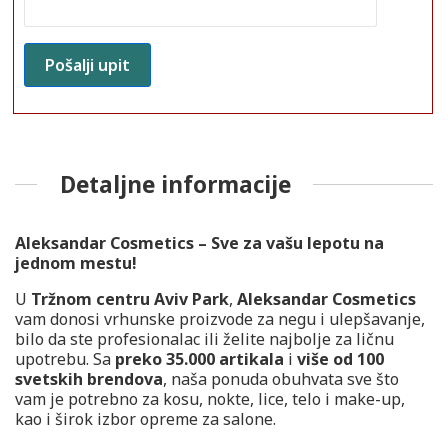
Detaljne informacije
Aleksandar Cosmetics – Sve za vašu lepotu na
jednom mestu!
U
Tržnom centru Aviv Park
,
Aleksandar Cosmetics
vam donosi vrhunske proizvode za negu i ulepšavanje,
bilo da ste profesionalac ili želite najbolje za ličnu
upotrebu. Sa
preko 35.000 artikala
i
više od 100
svetskih brendova
, naša ponuda obuhvata sve što
vam je potrebno za kosu, nokte, lice, telo i make-up,
kao i širok izbor opreme za salone.