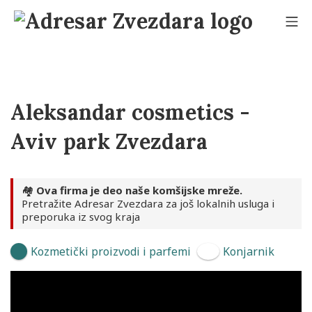
Skip
to
Mo
content
Adresar Zvezdara
Aleksandar cosmetics -
Aviv park Zvezdara
🏘️
Ova firma je deo naše komšijske mreže.
Pretražite Adresar Zvezdara za još lokalnih usluga i
preporuka iz svog kraja
Kozmetički proizvodi i parfemi
Konjarnik