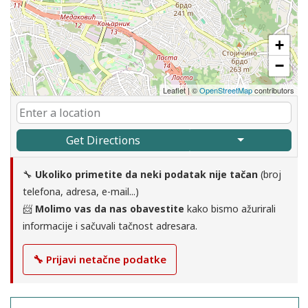
+
−
Leaflet
|
©
OpenStreetMap
contributors
Get Directions
🔧
Ukoliko primetite da neki podatak nije tačan
(broj
telefona, adresa, e-mail...)
📨
Molimo vas da nas obavestite
kako bismo ažurirali
informacije i sačuvali tačnost adresara.
🔧 Prijavi netačne podatke