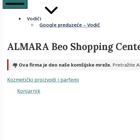
Mobile
Menu
Vodiči
Google preduzeće – Vodič
ALMARA Beo Shopping Cent
🏘️
Ova firma je deo naše komšijske mreže.
Pretražite A
Kozmetički proizvodi i parfemi
Konjarnik