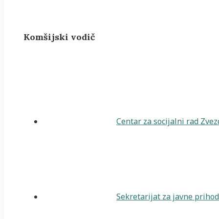
Komšijski vodič
Centar za socijalni rad Zve
Sekretarijat za javne priho