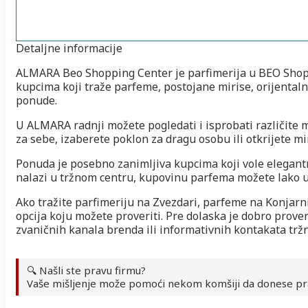
Detaljne informacije
ALMARA Beo Shopping Center je parfimerija u BEO Shoppi
kupcima koji traže parfeme, postojane mirise, orijentaln
ponude.
U ALMARA radnji možete pogledati i isprobati različite 
za sebe, izaberete poklon za dragu osobu ili otkrijete mi
Ponuda je posebno zanimljiva kupcima koji vole elegantne,
nalazi u tržnom centru, kupovinu parfema možete lako 
Ako tražite parfimeriju na Zvezdari, parfeme na Konjarn
opcija koju možete proveriti. Pre dolaska je dobro prov
zvaničnih kanala brenda ili informativnih kontakata trž
🔍 Našli ste pravu firmu?
Vaše mišljenje može pomoći nekom komšiji da donese pr