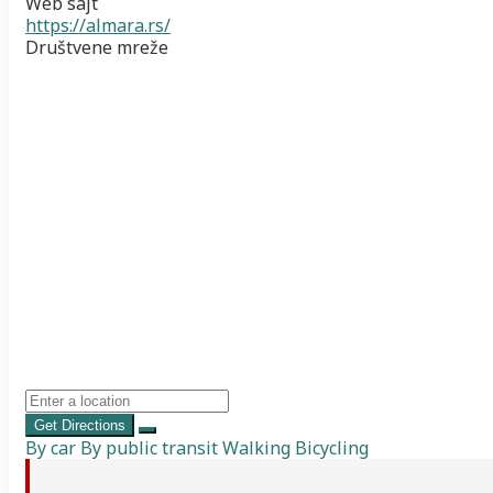
Web sajt
https://almara.rs/
Društvene mreže
Get Directions
By car
By public transit
Walking
Bicycling