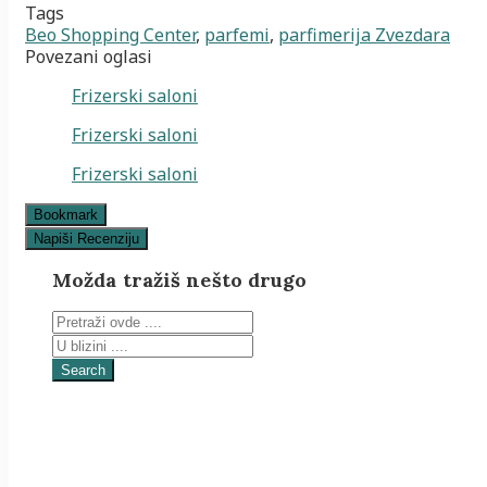
Tags
Beo Shopping Center
,
parfemi
,
parfimerija Zvezdara
Povezani oglasi
Frizerski saloni
Frizerski saloni
Frizerski saloni
Bookmark
Napiši Recenziju
Možda tražiš nešto drugo
Search