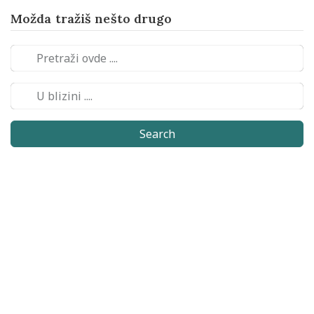
Možda tražiš nešto drugo
Search