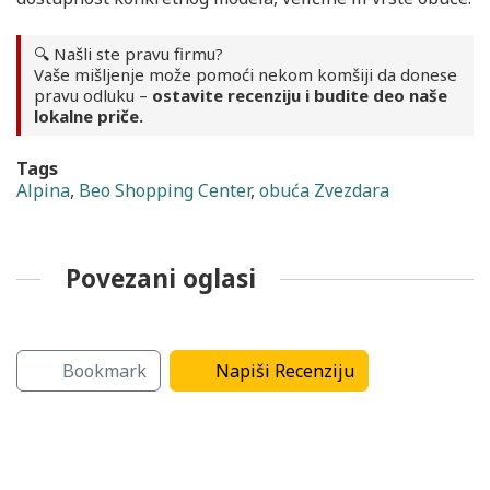
🔍 Našli ste pravu firmu?
Vaše mišljenje može pomoći nekom komšiji da donese
pravu odluku –
ostavite recenziju i budite deo naše
lokalne priče.
Tags
Alpina
,
Beo Shopping Center
,
obuća Zvezdara
Povezani oglasi
e
Grejanje
Boje i lakovi
Bookmark
Napiši Recenziju