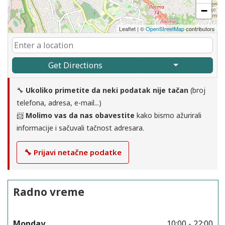
−
Leaflet
|
©
OpenStreetMap
contributors
Get Directions
🔧
Ukoliko primetite da neki podatak nije tačan
(broj
telefona, adresa, e-mail...)
📨
Molimo vas da nas obavestite
kako bismo ažurirali
informacije i sačuvali tačnost adresara.
🔧 Prijavi netačne podatke
Radno vreme
Monday
10:00 - 22:00