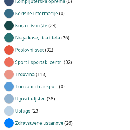
Kompijuterska oprema
(0)
Korisne informacije
(0)
Kuća i dvorište
(23)
Nega kose, lica i tela
(26)
Poslovni svet
(32)
Sport i sportski centri
(32)
Trgovina
(113)
Turizam i transport
(0)
Ugostiteljstvo
(38)
Usluge
(23)
Zdravstvene ustanove
(26)