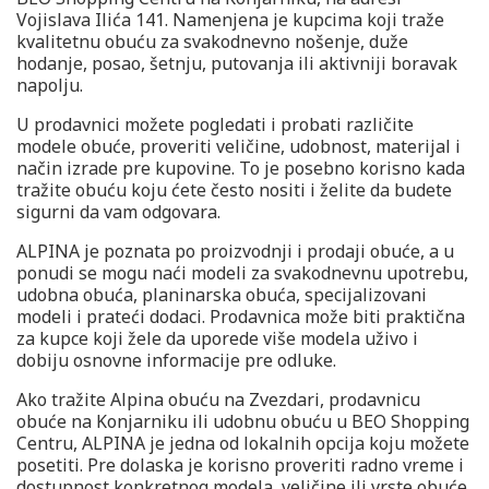
Vojislava Ilića 141. Namenjena je kupcima koji traže
kvalitetnu obuću za svakodnevno nošenje, duže
hodanje, posao, šetnju, putovanja ili aktivniji boravak
napolju.
U prodavnici možete pogledati i probati različite
modele obuće, proveriti veličine, udobnost, materijal i
način izrade pre kupovine. To je posebno korisno kada
tražite obuću koju ćete često nositi i želite da budete
sigurni da vam odgovara.
ALPINA je poznata po proizvodnji i prodaji obuće, a u
ponudi se mogu naći modeli za svakodnevnu upotrebu,
udobna obuća, planinarska obuća, specijalizovani
modeli i prateći dodaci. Prodavnica može biti praktična
za kupce koji žele da uporede više modela uživo i
dobiju osnovne informacije pre odluke.
Ako tražite Alpina obuću na Zvezdari, prodavnicu
obuće na Konjarniku ili udobnu obuću u BEO Shopping
Centru, ALPINA je jedna od lokalnih opcija koju možete
posetiti. Pre dolaska je korisno proveriti radno vreme i
dostupnost konkretnog modela, veličine ili vrste obuće.