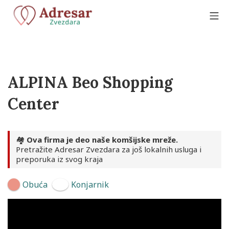
Skip
to
Mo
content
Adresar Zvezdara
ALPINA Beo Shopping
Center
🏘️
Ova firma je deo naše komšijske mreže.
Pretražite Adresar Zvezdara za još lokalnih usluga i
preporuka iz svog kraja
Obuća
Konjarnik