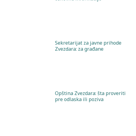
Sekretarijat za javne prihode
Zvezdara: za građane
Opština Zvezdara: šta proveriti
pre odlaska ili poziva