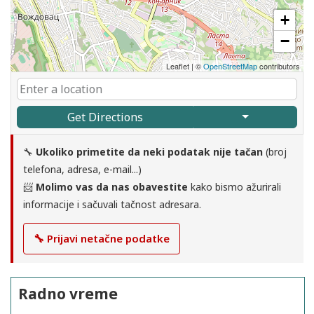
+
−
Leaflet
|
©
OpenStreetMap
contributors
Get Directions
🔧
Ukoliko primetite da neki podatak nije tačan
(broj
telefona, adresa, e-mail...)
📨
Molimo vas da nas obavestite
kako bismo ažurirali
informacije i sačuvali tačnost adresara.
🔧 Prijavi netačne podatke
Radno vreme