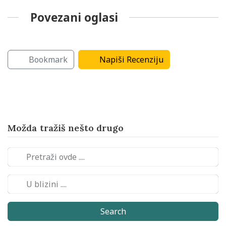
Povezani oglasi
Aerobik i joga
Borilačke veštine
Bookmark
Napiši Recenziju
Možda tražiš nešto drugo
Search