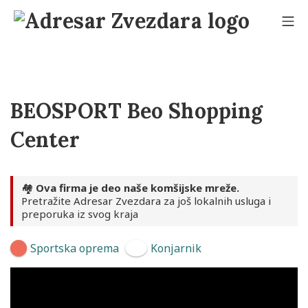
Skip
to
Mo
content
Adresar Zvezdara
BEOSPORT Beo Shopping
Center
🏘️
Ova firma je deo naše komšijske mreže.
Pretražite Adresar Zvezdara za još lokalnih usluga i
preporuka iz svog kraja
Sportska oprema
Konjarnik