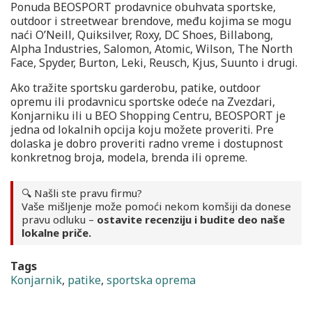
Ponuda BEOSPORT prodavnice obuhvata sportske,
outdoor i streetwear brendove, među kojima se mogu
naći O’Neill, Quiksilver, Roxy, DC Shoes, Billabong,
Alpha Industries, Salomon, Atomic, Wilson, The North
Face, Spyder, Burton, Leki, Reusch, Kjus, Suunto i drugi.
Ako tražite sportsku garderobu, patike, outdoor
opremu ili prodavnicu sportske odeće na Zvezdari,
Konjarniku ili u BEO Shopping Centru, BEOSPORT je
jedna od lokalnih opcija koju možete proveriti. Pre
dolaska je dobro proveriti radno vreme i dostupnost
konkretnog broja, modela, brenda ili opreme.
🔍 Našli ste pravu firmu?
Vaše mišljenje može pomoći nekom komšiji da donese
pravu odluku –
ostavite recenziju i budite deo naše
lokalne priče.
Tags
Konjarnik
,
patike
,
sportska oprema