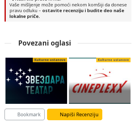
Vaše mišljenje može pomoći nekom komšiji da donese
pravu odluku –
ostavite recenziju i budite deo naše
lokalne priče.
Povezani oglasi
ve
Kulturne ustanove
Kulturne ustanove
Bookmark
Napiši Recenziju