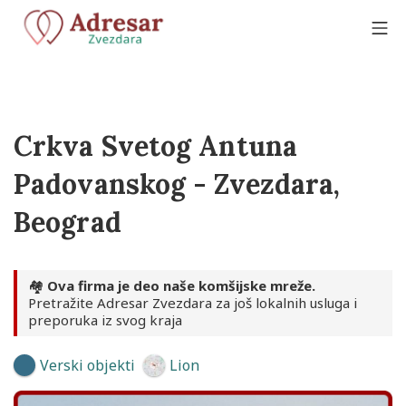
Skip
to
Mo
content
Adresar Zvezdara
Crkva Svetog Antuna
Padovanskog - Zvezdara,
Beograd
🏘️
Ova firma je deo naše komšijske mreže.
Pretražite Adresar Zvezdara za još lokalnih usluga i
preporuka iz svog kraja
Verski objekti
Lion