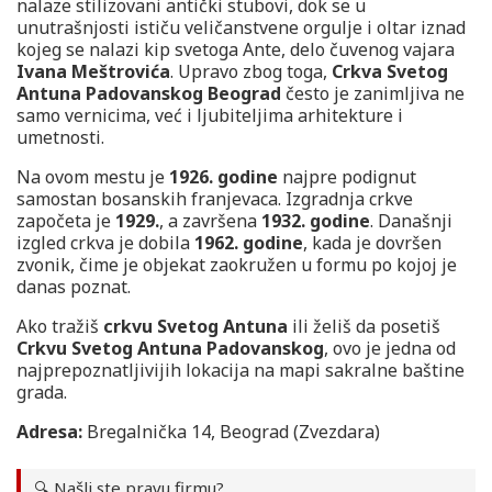
nalaze stilizovani antički stubovi, dok se u
unutrašnjosti ističu veličanstvene orgulje i oltar iznad
kojeg se nalazi kip svetoga Ante, delo čuvenog vajara
Ivana Meštrovića
. Upravo zbog toga,
Crkva Svetog
Antuna Padovanskog Beograd
često je zanimljiva ne
samo vernicima, već i ljubiteljima arhitekture i
umetnosti.
Na ovom mestu je
1926. godine
najpre podignut
samostan bosanskih franjevaca. Izgradnja crkve
započeta je
1929.
, a završena
1932. godine
. Današnji
izgled crkva je dobila
1962. godine
, kada je dovršen
zvonik, čime je objekat zaokružen u formu po kojoj je
danas poznat.
Ako tražiš
crkvu Svetog Antuna
ili želiš da posetiš
Crkvu Svetog Antuna Padovanskog
, ovo je jedna od
najprepoznatljivijih lokacija na mapi sakralne baštine
grada.
Adresa:
Bregalnička 14, Beograd (Zvezdara)
🔍 Našli ste pravu firmu?