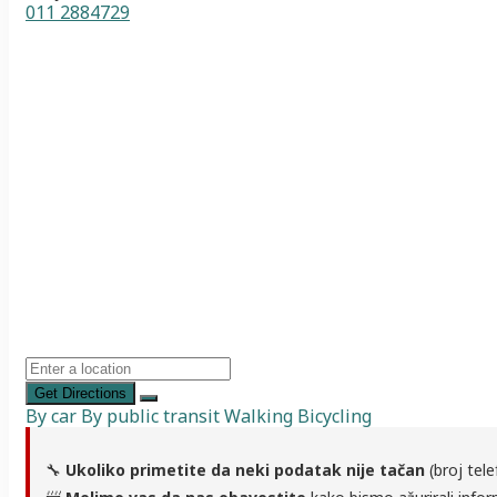
011 2884729
Get Directions
By car
By public transit
Walking
Bicycling
🔧
Ukoliko primetite da neki podatak nije tačan
(broj tele