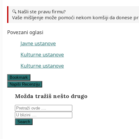
🔍 Našli ste pravu firmu?
Vaše mišljenje može pomoći nekom komšiji da donese pr
Povezani oglasi
Javne ustanove
Kulturne ustanove
Kulturne ustanove
Bookmark
Napiši Recenziju
Možda tražiš nešto drugo
Search