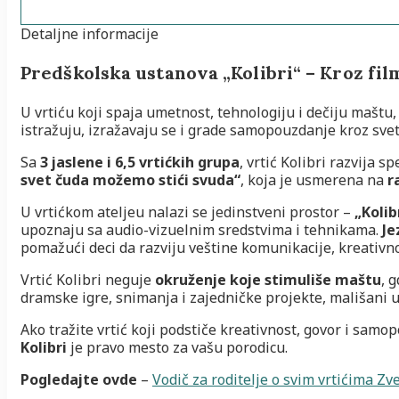
Detaljne informacije
Predškolska ustanova „Kolibri“ – Kroz fi
U vrtiću koji spaja umetnost, tehnologiju i dečiju maštu
istražuju, izražavaju se i grade samopouzdanje kroz svet
Sa
3 jaslene i 6,5 vrtićkih grupa
, vrtić Kolibri razvija 
svet čuda možemo stići svuda“
, koja je usmerena na
r
U vrtićkom ateljeu nalazi se jedinstveni prostor –
„Kolib
upoznaju sa audio-vizuelnim sredstvima i tehnikama.
Je
pomažući deci da razviju veštine komunikacije, kreativno
Vrtić Kolibri neguje
okruženje koje stimuliše maštu
, 
dramske igre, snimanja i zajedničke projekte, mališani u
Ako tražite vrtić koji podstiče kreativnost, govor i sam
Kolibri
je pravo mesto za vašu porodicu.
Pogledajte ovde
–
Vodič za roditelje o svim vrtićima Zv