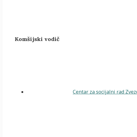
Komšijski vodič
Centar za socijalni rad Zve