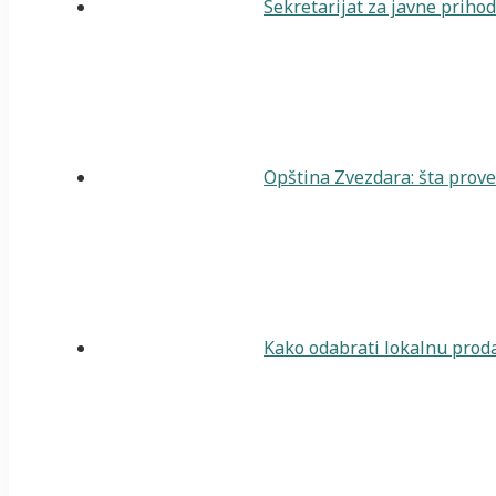
Sekretarijat za javne priho
Opština Zvezdara: šta prover
Kako odabrati lokalnu proda