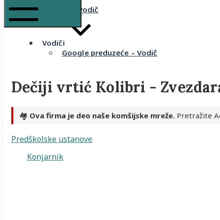
Komšijski vodič
Mobile Menu
Vodiči
Google preduzeće – Vodič
Dečiji vrtić Kolibri - Zvezdar
🏘️
Ova firma je deo naše komšijske mreže.
Pretražite A
Predškolske ustanove
Konjarnik