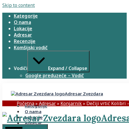
Skip to content
Kategorije
O nama
Lokacije
Adresar
Recenzije
Komšijski vodič
Vodiči
Expand / Collapse
Google preduzeće – Vodič
Adresar Zvezdara
Početna
»
Adresar
»
Konjarnik
»
Dečiji vrtić Kolibri
Kategorije
O nama
Adresa
Lokacije
Adresar
Recenzije