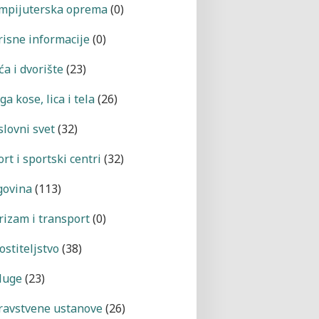
mpijuterska oprema
(0)
risne informacije
(0)
a i dvorište
(23)
a kose, lica i tela
(26)
slovni svet
(32)
rt i sportski centri
(32)
govina
(113)
rizam i transport
(0)
ostiteljstvo
(38)
luge
(23)
ravstvene ustanove
(26)