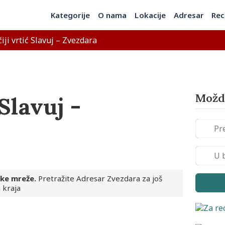
Kategorije
O nama
Lokacije
Adresar
Rec
iji vrtić Slavuj – Zvezdara
Možda
 Slavuj -
ske mreže.
Pretražite Adresar Zvezdara za još
 kraja