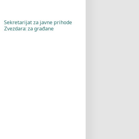
Sekretarijat za javne prihode
Zvezdara: za građane