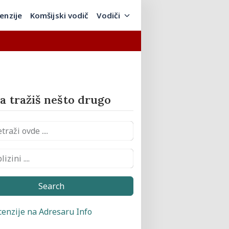
enzije
Komšijski vodič
Vodiči
 tražiš nešto drugo
Search