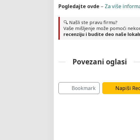
Pogledajte ovde
–
Za više informa
🔍 Našli ste pravu firmu?
Vaše mišljenje može pomoći neko
recenziju i budite deo naše lokal
Povezani oglasi
Javne ustanove
Bookmark
Napiši Rec