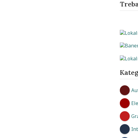
Treba
Kateg
Au
El
Gr
In