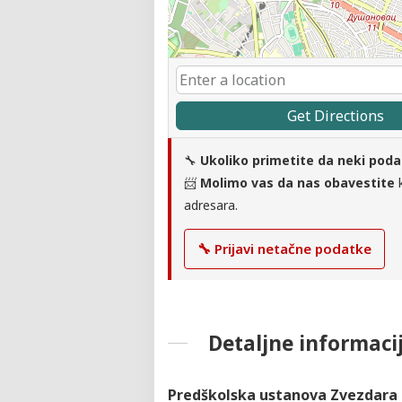
Get Directions
🔧
Ukoliko primetite da neki poda
📨
Molimo vas da nas obavestite
k
adresara.
🔧 Prijavi netačne podatke
Detaljne informaci
Predškolska ustanova Zvezdara –