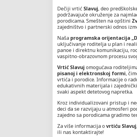
Dečiji vrtić
Slavuj
, deo predškols
podržavajuće okruženje za najmlađ
porodicama. Smešten na opštini
Z
zajedništvo i partnerski odnos izme
Naša
programska orijentacija „De
uključivanje roditelja u plan i real
panoe i direktnu komunikaciju, rod
vaspitno-obrazovnom procesu svog
Vrtić Slavuj
omogućava roditeljima
pisanoj i elektronskoj formi
, či
vrtića i porodice. Informacije o r
edukativnih materijala i zajedničkih
svaki aspekt detetovog napretka.
Kroz individualizovani pristup i n
deci da se razvijaju u atmosferi po
zajedno sa porodicama gradimo tem
Za više informacija o
vrtiću Slavuj
ili nas kontaktirajte!