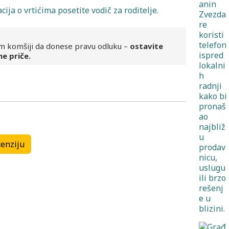
cija o vrtićima posetite vodič za roditelje.
m komšiji da donese pravu odluku –
ostavite
ne priče.
Kulturne ustanove
Kulturne ustanove
enziju