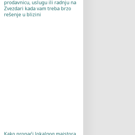
prodavnicu, uslugu ili radnju na
Zvezdari kada vam treba brzo
rešenje u blizini
Kako pronaći lokalnog majstora