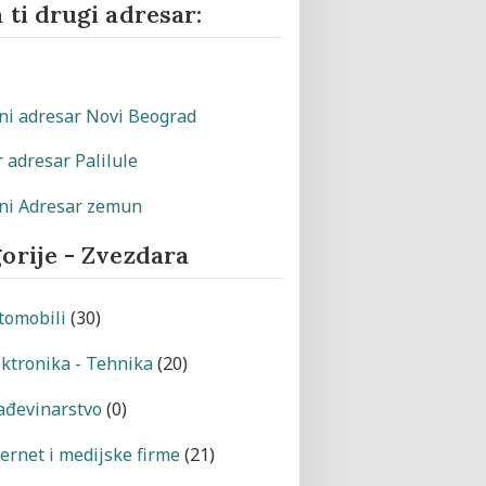
 ti drugi adresar:
orije - Zvezdara
tomobili
(30)
ektronika - Tehnika
(20)
ađevinarstvo
(0)
ternet i medijske firme
(21)