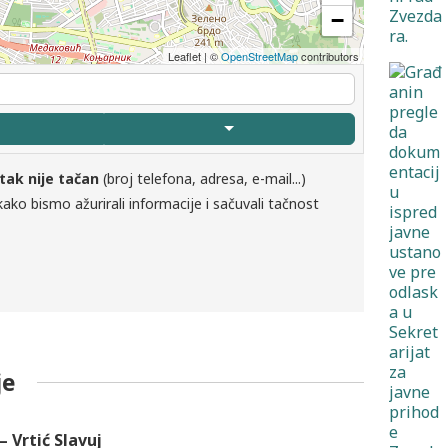
−
Leaflet
|
©
OpenStreetMap
contributors
tak nije tačan
(broj telefona, adresa, e-mail...)
ako bismo ažurirali informacije i sačuvali tačnost
je
 Vrtić Slavuj