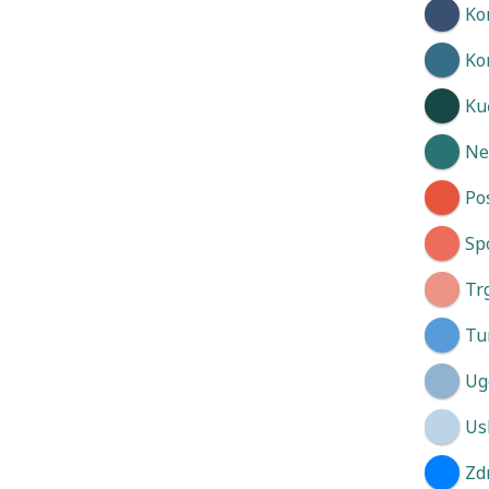
Ko
Ko
Kuć
Neg
Po
Spo
Tr
Tu
Ug
Us
Zd