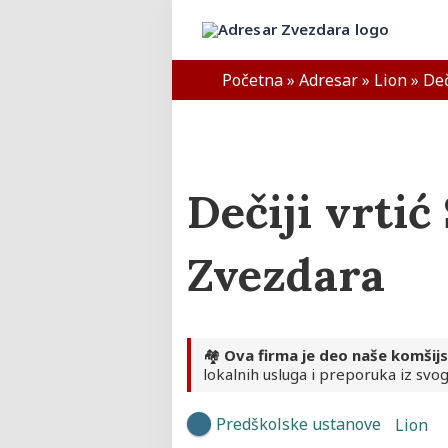
Skip
to
Adresar Zvezdara
content
Početna
»
Adresar
»
Lion
»
Deč
Dečiji vrtić
Zvezdara
🏘️
Ova firma je deo naše komšij
lokalnih usluga i preporuka iz svog
Predškolske ustanove
Lion