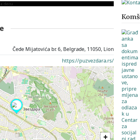
Komši
e
Čede Mijatovića br. 6, Belgrade, 11050, Lion
https://puzvezdara.rs/
+