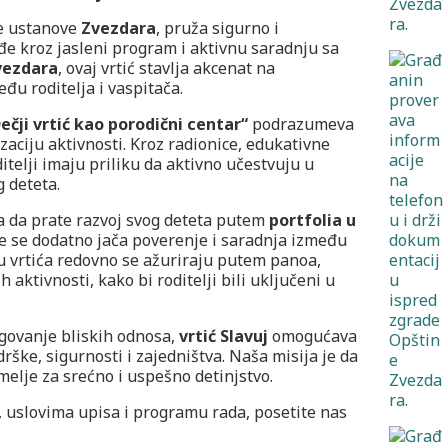
ke ustanove
Zvezdara
, pruža sigurno i
e kroz jasleni program i aktivnu saradnju sa
vezdara
, ovaj vrtić stavlja akcenat na
đu roditelja i vaspitača.
čji vrtić kao porodični centar“
podrazumeva
izaciju aktivnosti. Kroz radionice, edukativne
itelji imaju priliku da aktivno učestvuju u
 deteta.
 da prate razvoj svog deteta putem
portfolia u
me se dodatno jača poverenje i saradnja između
adu vrtića redovno se ažuriraju putem panoa,
 aktivnosti, kako bi roditelji bili uključeni u
egovanje bliskih odnosa,
vrtić Slavuj
omogućava
drške, sigurnosti i zajedništva. Naša misija je da
elje za srećno i uspešno detinjstvo.
, uslovima upisa i programu rada, posetite nas