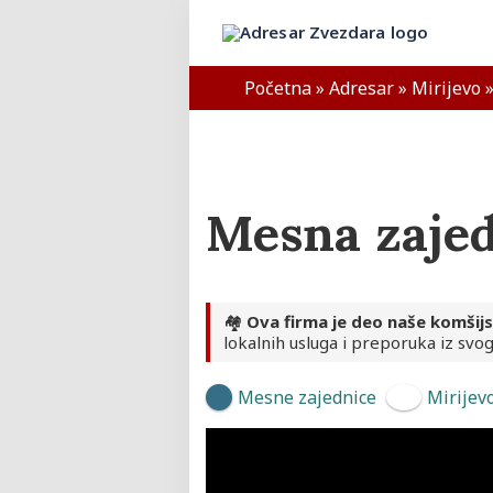
Skip
to
Adresar Zvezdara
content
Početna
»
Adresar
»
Mirijevo
Mesna zajed
🏘️
Ova firma je deo naše komšij
lokalnih usluga i preporuka iz svog
Mesne zajednice
Mirijev