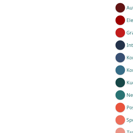
Au
El
Gr
In
Ko
Ko
Kuć
Neg
Po
Spo
Tr