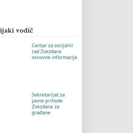
jski vodič
Centar za socijalni
rad Zvezdara:
osnovne informacije
Sekretarijat za
javne prihode
Zvezdara: za
građane