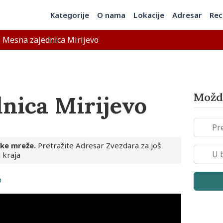
Kategorije
O nama
Lokacije
Adresar
Rec
»
Mesna zajednica Mirijevo
Možda
nica Mirijevo
ske mreže.
Pretražite Adresar Zvezdara za još
 kraja
o