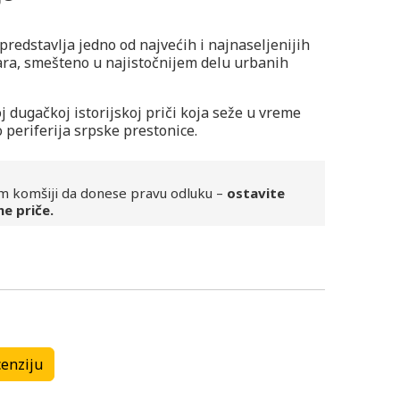
predstavlja jedno od najvećih i najnaseljenijih
dara, smešteno u najistočnijem delu urbanih
j dugačkoj istorijskoj priči koja seže u vreme
 periferija srpske prestonice.
m komšiji da donese pravu odluku –
ostavite
ne priče.
Kulturne ustanove
Kulturne ustanove
enziju