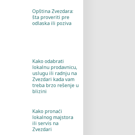
Opština Zvezdara:
šta proveriti pre
odlaska ili poziva
Kako odabrati
lokalnu prodavnicu,
uslugu ili radnju na
Zvezdari kada vam
treba brzo rešenje u
blizini
Kako pronaći
lokalnog majstora
ili servis na
Zvezdari