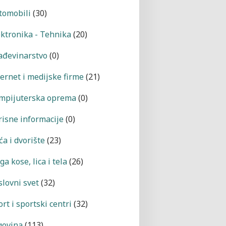
tomobili
(30)
ektronika - Tehnika
(20)
ađevinarstvo
(0)
ternet i medijske firme
(21)
mpijuterska oprema
(0)
risne informacije
(0)
a i dvorište
(23)
a kose, lica i tela
(26)
slovni svet
(32)
rt i sportski centri
(32)
govina
(113)