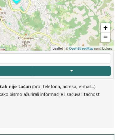
+
−
Leaflet
|
©
OpenStreetMap
contributors
tak nije tačan
(broj telefona, adresa, e-mail...)
ako bismo ažurirali informacije i sačuvali tačnost