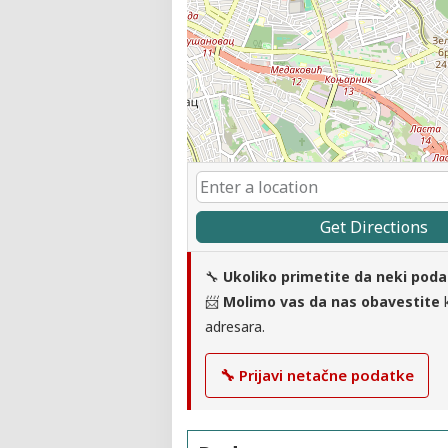
Get Directions
🔧
Ukoliko primetite da neki poda
📨
Molimo vas da nas obavestite
k
adresara.
🔧 Prijavi netačne podatke