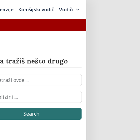
enzije
Komšijski vodič
Vodiči
 tražiš nešto drugo
Search