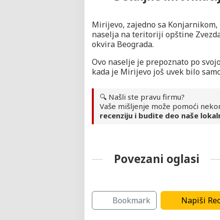
Mirijevo, zajedno sa Konjarnikom, 
naselja na teritoriji opštine Zvez
okvira Beograda.
Ovo naselje je prepoznato po svojo
kada je Mirijevo još uvek bilo samo
🔍 Našli ste pravu firmu?
Vaše mišljenje može pomoći neko
recenziju i budite deo naše lokal
Povezani oglasi
Javne ustanove
Bookmark
Napiši Rec