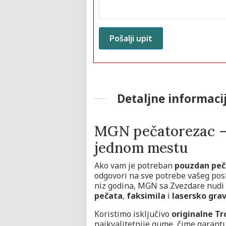
Detaljne informaci
MGN pečatorezac – 
jednom mestu
Ako vam je potreban
pouzdan peč
odgovori na sve potrebe vašeg posl
niz godina, MGN sa Zvezdare nudi
pečata
,
faksimila
i
lasersko gra
Koristimo isključivo
originalne T
najkvalitetnije gume, čime garantu