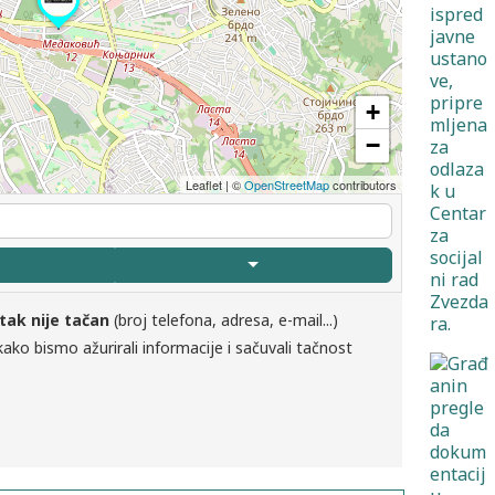
+
−
Leaflet
|
©
OpenStreetMap
contributors
tak nije tačan
(broj telefona, adresa, e-mail...)
ako bismo ažurirali informacije i sačuvali tačnost