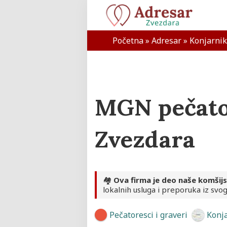
Skip
to
content
Adresar Zvezdara
Početna
»
Adresar
»
Konjarnik
MGN pečato
Zvezdara
🏘️
Ova firma je deo naše komšij
lokalnih usluga i preporuka iz svog
Pečatoresci i graveri
Konj