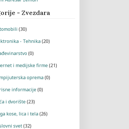
orije - Zvezdara
tomobili
(30)
ektronika - Tehnika
(20)
ađevinarstvo
(0)
ternet i medijske firme
(21)
mpijuterska oprema
(0)
risne informacije
(0)
a i dvorište
(23)
a kose, lica i tela
(26)
slovni svet
(32)