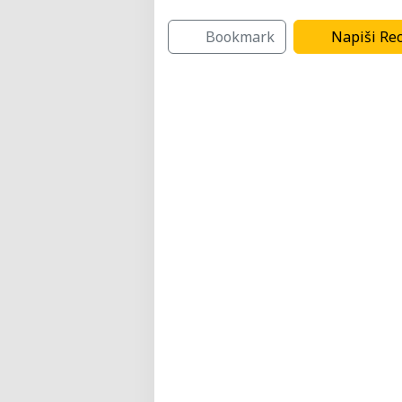
Tržni centri
Bookmark
Napiši Rec