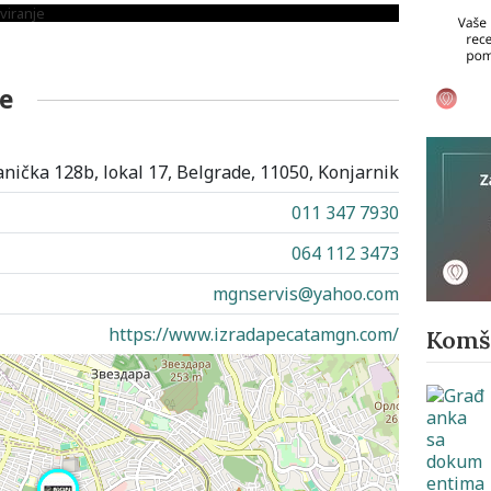
e
nička 128b, lokal 17, Belgrade, 11050, Konjarnik
011 347 7930
064 112 3473
mgnservis@yahoo.com
https://www.izradapecatamgn.com/
Komši