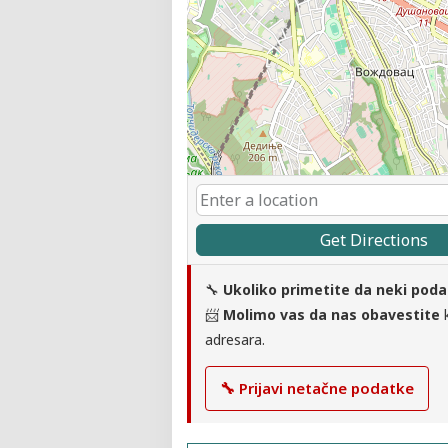
Get Directions
🔧
Ukoliko primetite da neki poda
📨
Molimo vas da nas obavestite
k
adresara.
🔧 Prijavi netačne podatke