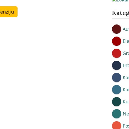
Tržni centri
Advokatske kancelarije
Kateg
enziju
Au
El
Gr
In
Ko
Ko
Kuć
Neg
Po