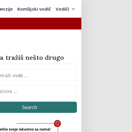
enzije
Komšijski vodič
Vodiči
 tražiš nešto drugo
Search