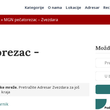
Kategorije
O nama
Lokacije
Adresar
Rec
»
MGN pečatorezac – Zvezdara
Možda
rezac -
ske mreže.
Pretražite Adresar Zvezdara za još
 kraja
arnik