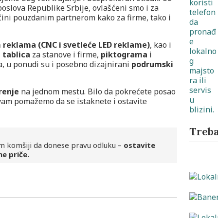
oslova Republike Srbije, ovlašćeni smo i za
 čini pouzdanim partnerom kako za firme, tako i
 reklama (CNC i svetleće LED reklame)
, kao i
 tablica
za stanove i firme,
piktograma
i
ina, u ponudi su i posebno dizajnirani
podrumski
renje
na jednom mestu. Bilo da pokrećete posao
 vam pomažemo da se istaknete i ostavite
Treba
m komšiji da donese pravu odluku –
ostavite
ne priče.