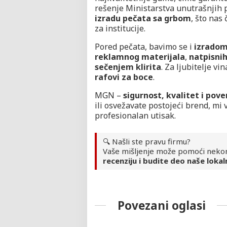
rešenje Ministarstva unutrašnjih p
izradu pečata sa grbom
, što nas
za institucije.
Pored pečata, bavimo se i
izradom
reklamnog materijala
,
natpisnih
sečenjem klirita
. Za ljubitelje v
rafovi za boce
.
MGN –
sigurnost, kvalitet i pove
ili osvežavate postojeći brend, mi
profesionalan utisak.
🔍 Našli ste pravu firmu?
Vaše mišljenje može pomoći neko
recenziju i budite deo naše lokal
Povezani oglasi