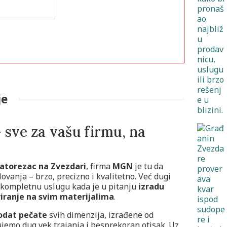
je
sve za vašu firmu, na
atorezac na Zvezdari
, firma
MGN
je tu da
ovanja – brzo, precizno i kvalitetno. Već dugi
 kompletnu uslugu kada je u pitanju
izradu
viranje na svim materijalima
.
rodat pečate
svih dimenzija, izrađene od
jemo dug vek trajanja i besprekoran otisak. Uz