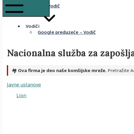
Komšijski vodič
Mobile Menu
Vodiči
Google preduzeće – Vodič
Nacionalna služba za zapošlj
🏘️
Ova firma je deo naše komšijske mreže.
Pretražite A
Javne ustanove
Lion