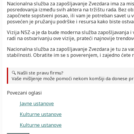
Nacionalna služba za zapošljavanje Zvezdara ima za misij
posredovanja između svih aktera na tržištu rada. Bez obzi
započnete sopstveni posao, ili vam je potreban savet u
posvećen je pružanju podrške i resursa kako biste ostvar
Vizija NSZ-a je da bude moderna služba zapošljavanja i v
radi na ostvarivanju ove vizije, prateći najnovije trendov
Nacionalna služba za zapošljavanje Zvezdara je tu za va
stabilnosti. Obratite im se s poverenjem, i zajedno ćete r
🔍 Našli ste pravu firmu?
Vaše mišljenje može pomoći nekom komšiji da donese pr
Povezani oglasi
Javne ustanove
Kulturne ustanove
Kulturne ustanove