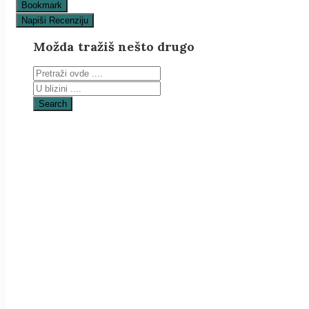
Bookmark
Napiši Recenziju
Možda tražiš nešto drugo
Search