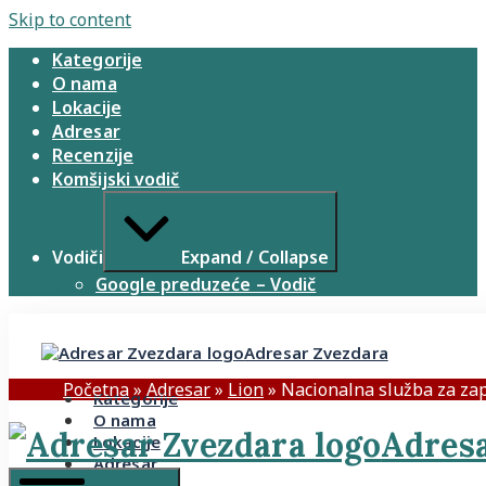
Skip to content
Kategorije
O nama
Lokacije
Adresar
Recenzije
Komšijski vodič
Vodiči
Expand / Collapse
Google preduzeće – Vodič
Adresar Zvezdara
Početna
»
Adresar
»
Lion
»
Nacionalna služba za za
Kategorije
O nama
Adresa
Lokacije
Adresar
Recenzije