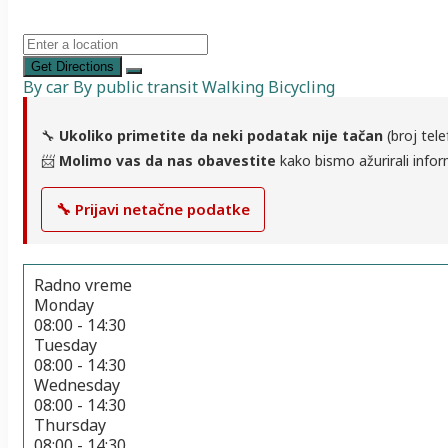
Get Directions
By car
By public transit
Walking
Bicycling
🔧
Ukoliko primetite da neki podatak nije tačan
(broj tele
📨
Molimo vas da nas obavestite
kako bismo ažurirali infor
🔧 Prijavi netačne podatke
Radno vreme
Monday
08:00 - 14:30
Tuesday
08:00 - 14:30
Wednesday
08:00 - 14:30
Thursday
08:00 - 14:30