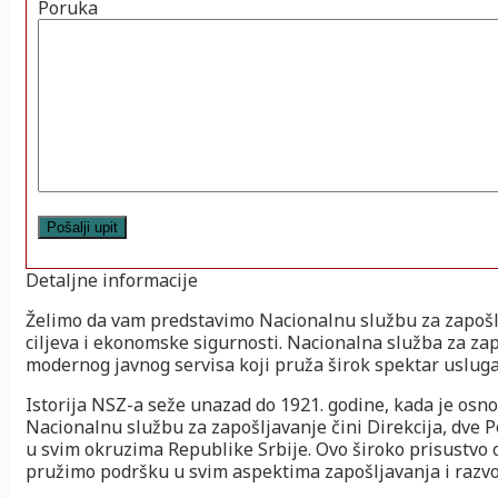
Poruka
Detaljne informacije
Želimo da vam predstavimo Nacionalnu službu za zapošl
ciljeva i ekonomske sigurnosti. Nacionalna služba za zap
modernog javnog servisa koji pruža širok spektar uslug
Istorija NSZ-a seže unazad do 1921. godine, kada je osnov
Nacionalnu službu za zapošljavanje čini Direkcija, dve Po
u svim okruzima Republike Srbije. Ovo široko prisustv
pružimo podršku u svim aspektima zapošljavanja i razvoj