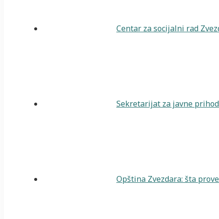
Centar za socijalni rad Zve
Sekretarijat za javne priho
Opština Zvezdara: šta prover