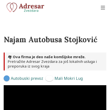
Skip
to
Mo
content
Adresar Zvezdara
Najam Autobusa Stojković
🏘️
Ova firma je deo naše komšijske mreže.
Pretražite Adresar Zvezdara za još lokalnih usluga i
preporuka iz svog kraja
Autobuski prevoz
Mali Mokri Lug