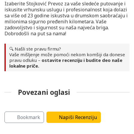
Izaberite Stojković Prevoz za vaše sledeće putovanje i
iskusite vrhunsku uslugu i profesionalnost koja dolazi
sa više od 23 godine iskustva u drumskom saobraćaju i
milionima sigurno pređenih kilometara. Vaše
zadovoljstvo i sigurnost su naša najveća briga.
Dobrodošli na put sa nama!
🔍 Našli ste pravu firmu?
Vaše mišljenje može pomoći nekom komšiji da donese
pravu odluku –
ostavite recenziju i budite deo naše
lokalne priče.
Povezani oglasi
li
Kamionski transport
Kombi prevoz
Bookmark
Napiši Recenziju