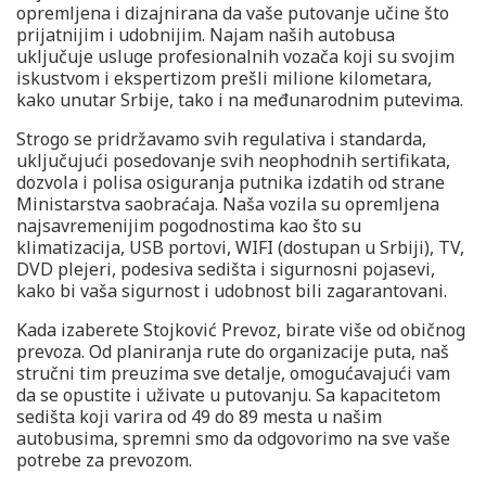
opremljena i dizajnirana da vaše putovanje učine što
prijatnijim i udobnijim. Najam naših autobusa
uključuje usluge profesionalnih vozača koji su svojim
iskustvom i ekspertizom prešli milione kilometara,
kako unutar Srbije, tako i na međunarodnim putevima.
Strogo se pridržavamo svih regulativa i standarda,
uključujući posedovanje svih neophodnih sertifikata,
dozvola i polisa osiguranja putnika izdatih od strane
Ministarstva saobraćaja. Naša vozila su opremljena
najsavremenijim pogodnostima kao što su
klimatizacija, USB portovi, WIFI (dostupan u Srbiji), TV,
DVD plejeri, podesiva sedišta i sigurnosni pojasevi,
kako bi vaša sigurnost i udobnost bili zagarantovani.
Kada izaberete Stojković Prevoz, birate više od običnog
prevoza. Od planiranja rute do organizacije puta, naš
stručni tim preuzima sve detalje, omogućavajući vam
da se opustite i uživate u putovanju. Sa kapacitetom
sedišta koji varira od 49 do 89 mesta u našim
autobusima, spremni smo da odgovorimo na sve vaše
potrebe za prevozom.