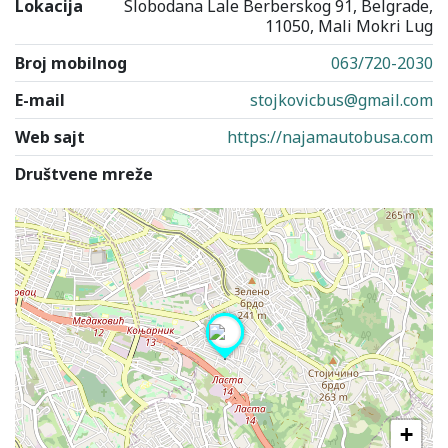
Lokacija
Slobodana Lale Berberskog 91, Belgrade,
11050, Mali Mokri Lug
Broj mobilnog
063/720-2030
E-mail
stojkovicbus@gmail.com
Web sajt
https://najamautobusa.com
Društvene mreže
+