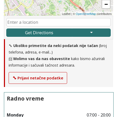
−
Leaflet
|
©
OpenStreetMap
contributors
Get Directions
🔧
Ukoliko primetite da neki podatak nije tačan
(broj
telefona, adresa, e-mail...)
📨
Molimo vas da nas obavestite
kako bismo ažurirali
informacije i sačuvali tačnost adresara.
🔧 Prijavi netačne podatke
Radno vreme
Monday
07:00 - 20:00