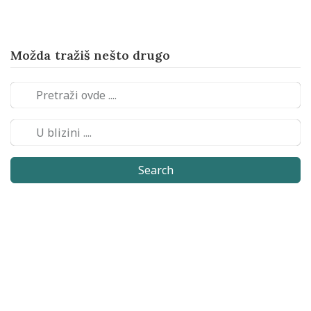
Možda tražiš nešto drugo
Search