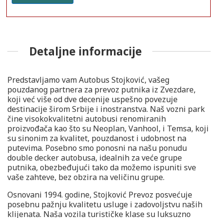
Detaljne informacije
Predstavljamo vam Autobus Stojković, vašeg
pouzdanog partnera za prevoz putnika iz Zvezdare,
koji već više od dve decenije uspešno povezuje
destinacije širom Srbije i inostranstva. Naš vozni park
čine visokokvalitetni autobusi renomiranih
proizvođača kao što su Neoplan, Vanhool, i Temsa, koji
su sinonim za kvalitet, pouzdanost i udobnost na
putevima. Posebno smo ponosni na našu ponudu
double decker autobusa, idealnih za veće grupe
putnika, obezbeđujući tako da možemo ispuniti sve
vaše zahteve, bez obzira na veličinu grupe.
Osnovani 1994. godine, Stojković Prevoz posvećuje
posebnu pažnju kvalitetu usluge i zadovoljstvu naših
klijenata. Naša vozila turističke klase su luksuzno