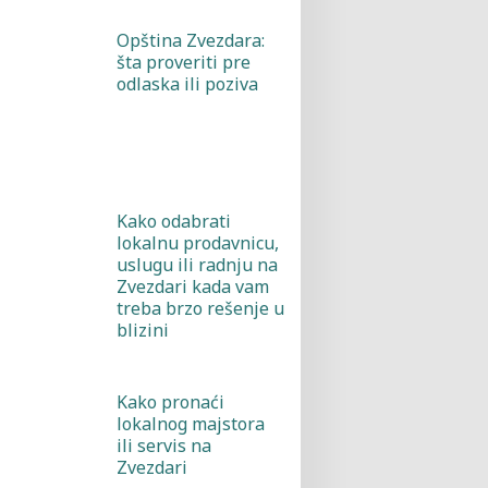
Opština Zvezdara:
šta proveriti pre
odlaska ili poziva
Kako odabrati
lokalnu prodavnicu,
uslugu ili radnju na
Zvezdari kada vam
treba brzo rešenje u
blizini
Kako pronaći
lokalnog majstora
ili servis na
Zvezdari