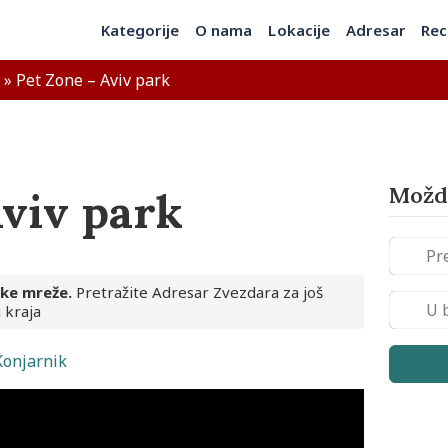
Kategorije
O nama
Lokacije
Adresar
Rec
»
Pet Zone – Aviv park
Možda
Aviv park
ske mreže.
Pretražite Adresar Zvezdara za još
 kraja
Konjarnik