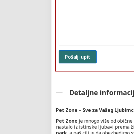
Detaljne informaci
Pet Zone – Sve za Vašeg Ljubim
Pet Zone
je mnogo više od obične 
nastalo iz istinske ljubavi prema 
park
, a naš cilj je da obezbedimo 