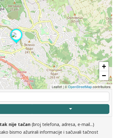
+
−
Leaflet
|
©
OpenStreetMap
contributors
tak nije tačan
(broj telefona, adresa, e-mail...)
ako bismo ažurirali informacije i sačuvali tačnost