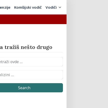
enzije
Komšijski vodič
Vodiči
 tražiš nešto drugo
Search