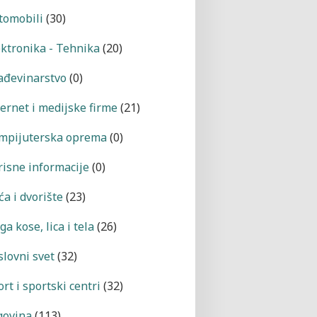
tomobili
(30)
ektronika - Tehnika
(20)
ađevinarstvo
(0)
ternet i medijske firme
(21)
mpijuterska oprema
(0)
risne informacije
(0)
a i dvorište
(23)
a kose, lica i tela
(26)
slovni svet
(32)
rt i sportski centri
(32)
govina
(113)