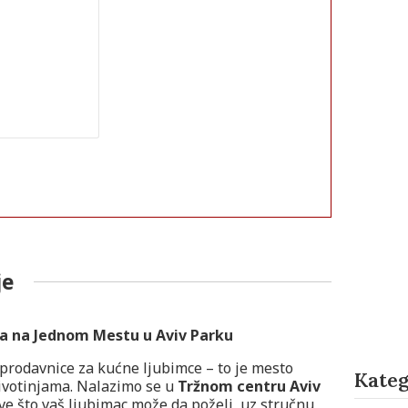
je
ca na Jednom Mestu u Aviv Parku
prodavnice za kućne ljubimce – to je mesto
Kateg
životinjama. Nalazimo se u
Tržnom centru Aviv
sve što vaš ljubimac može da poželi, uz stručnu