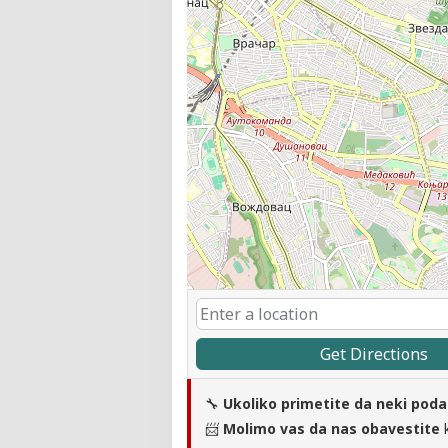
Get Directions
🔧
Ukoliko primetite da neki poda
📨
Molimo vas da nas obavestite
k