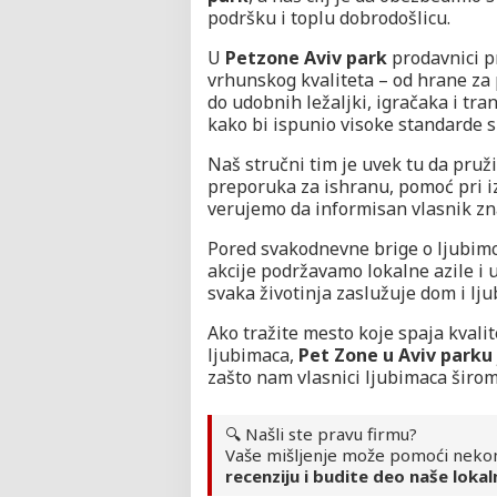
podršku i toplu dobrodošlicu.
U
Petzone Aviv park
prodavnici p
vrhunskog kvaliteta – od hrane za 
do udobnih ležaljki, igračaka i tra
kako bi ispunio visoke standarde si
Naš stručni tim je uvek tu da pruž
preporuka za ishranu, pomoć pri i
verujemo da informisan vlasnik zn
Pored svakodnevne brige o ljubimci
akcije podržavamo lokalne azile i 
svaka životinja zaslužuje dom i lju
Ako tražite mesto koje spaja kvali
ljubimaca,
Pet Zone u Aviv parku
zašto nam vlasnici ljubimaca širo
🔍 Našli ste pravu firmu?
Vaše mišljenje može pomoći neko
recenziju i budite deo naše lokal