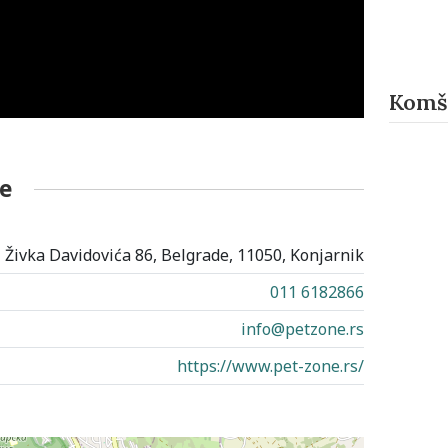
Komši
e
Živka Davidovića 86, Belgrade, 11050, Konjarnik
011 6182866
info@petzone.rs
https://www.pet-zone.rs/