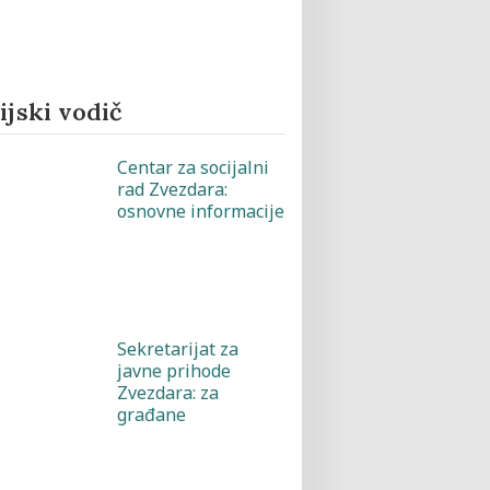
jski vodič
Centar za socijalni
rad Zvezdara:
osnovne informacije
Sekretarijat za
javne prihode
Zvezdara: za
građane