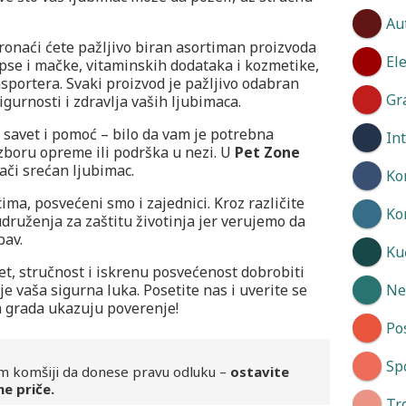
Au
ronaći ćete pažljivo biran asortiman proizvoda
El
pse i mačke, vitaminskih dodataka i kozmetike,
nsportera. Svaki proizvod je pažljivo odabran
Gr
gurnosti i zdravlja vaših ljubimaca.
i savet i pomoć – bilo da vam je potrebna
In
zboru opreme ili podrška u nezi. U
Pet Zone
ači srećan ljubimac.
Ko
ma, posvećeni smo i zajednici. Kroz različite
Ko
udruženja za zaštitu životinja jer verujemo da
bav.
Kuć
tet, stručnost i iskrenu posvećenost dobrobiti
je vaša sigurna luka. Posetite nas i uverite se
Neg
m grada ukazuju poverenje!
Po
Spo
m komšiji da donese pravu odluku –
ostavite
ne priče.
Tr