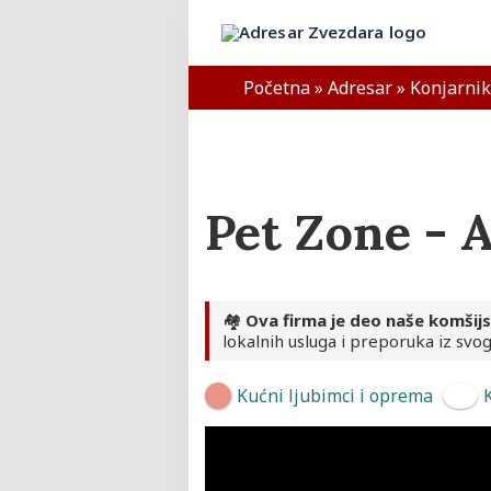
Skip
to
Adresar Zvezdara
content
Početna
»
Adresar
»
Konjarnik
Pet Zone - 
🏘️
Ova firma je deo naše komšij
lokalnih usluga i preporuka iz svog
Kućni ljubimci i oprema