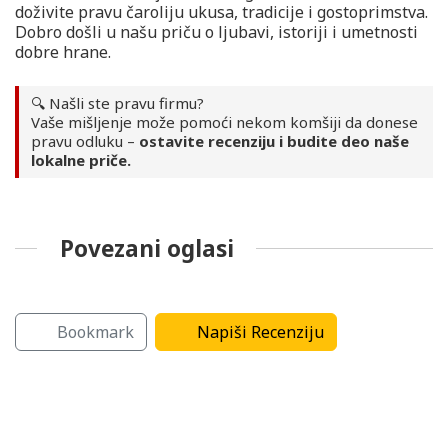
doživite pravu čaroliju ukusa, tradicije i gostoprimstva.
Dobro došli u našu priču o ljubavi, istoriji i umetnosti
dobre hrane.
🔍 Našli ste pravu firmu?
Vaše mišljenje može pomoći nekom komšiji da donese
pravu odluku –
ostavite recenziju i budite deo naše
lokalne priče.
Povezani oglasi
va
Rashladni uređaji
Caffe bar
Bookmark
Napiši Recenziju