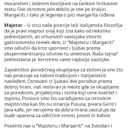
mocarelom i zelenim bosiljkom na tankom hrskavom
testu. Ovo skromno jelo dobilo je ime po kraljici
Margariti, i tako je legenda o pici margarita rođena.
Majstor
– U srcu naše picerije leži italijanska filozofija
da je pravi majstor onaj koji zna kako od nekoliko
jednostavnih, ali vrhunskih sastojaka stvoriti
gastronomsko remek-delo. U “Majstoru i Margariti”
smo odlučili da kroz upornost i ljubav prema
eksperimentisanju oživimo tu umetnost. Naša tajna?
Jednostavna je: koristimo samo najbolje sastojke.
Zajedništvo porodičnog okupljanja za stolom je ono što
nas povezuje sa našom tradicijom i italijanskim
nasleđem. Osnovani iz ljubavi dve porodice prema
dobroj hrani, naš restoran je mesto gde se okupljamo
sa porodicom, prijateljima i svima koji cene kvalitet i
toplinu. Ponosni smo što sarađujemo sa istinskim
majstorima kao što su vinarija Pusula, pivara Gvint i
Java kafe, jer verujemo da dobra hrana zaslužuje da
bude uparena sa odličnim vinom, pivom ili kafom.
Posetite nas u “Majstoru i Margariti” na Zvezdari i