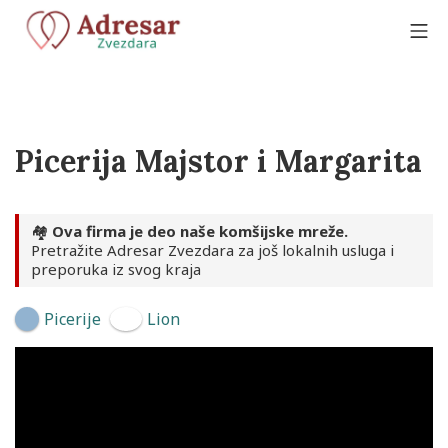
Skip
to
Mo
content
Adresar Zvezdara
Picerija Majstor i Margarita
🏘️
Ova firma je deo naše komšijske mreže.
Pretražite Adresar Zvezdara za još lokalnih usluga i
preporuka iz svog kraja
Picerije
Lion