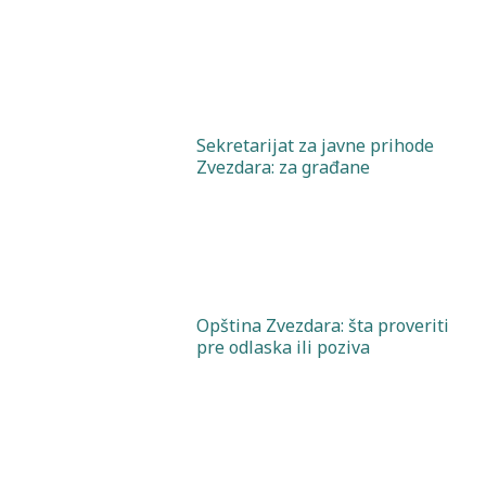
Sekretarijat za javne prihode
Zvezdara: za građane
Opština Zvezdara: šta proveriti
pre odlaska ili poziva