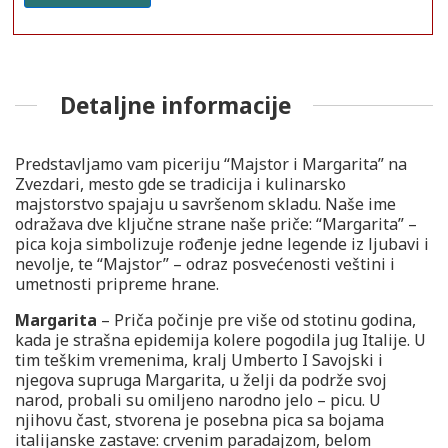
Detaljne informacije
Predstavljamo vam piceriju “Majstor i Margarita” na
Zvezdari, mesto gde se tradicija i kulinarsko
majstorstvo spajaju u savršenom skladu. Naše ime
odražava dve ključne strane naše priče: “Margarita” –
pica koja simbolizuje rođenje jedne legende iz ljubavi i
nevolje, te “Majstor” – odraz posvećenosti veštini i
umetnosti pripreme hrane.
Margarita
– Priča počinje pre više od stotinu godina,
kada je strašna epidemija kolere pogodila jug Italije. U
tim teškim vremenima, kralj Umberto I Savojski i
njegova supruga Margarita, u želji da podrže svoj
narod, probali su omiljeno narodno jelo – picu. U
njihovu čast, stvorena je posebna pica sa bojama
italijanske zastave: crvenim paradajzom, belom