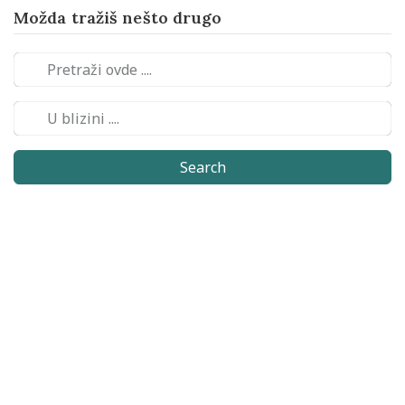
Možda tražiš nešto drugo
Search