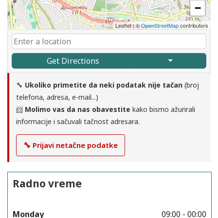
−
Leaflet
|
©
OpenStreetMap
contributors
Get Directions
🔧
Ukoliko primetite da neki podatak nije tačan
(broj
telefona, adresa, e-mail...)
📨
Molimo vas da nas obavestite
kako bismo ažurirali
informacije i sačuvali tačnost adresara.
🔧 Prijavi netačne podatke
Radno vreme
Monday
09:00 - 00:00