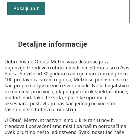
Detaljne informacije
Dobrodošli u Obuća Metro, vašu destinaciju za
najnovije trendove u obući i modi, smeštenu u srcu Aviv
Parka! Sa više od 30 godina tradicije i mrežom od preko
100 prodavnica širom regiona, Metro se ponosno ističe
kao prepoznatljiv brend u svetu mode. Naše bogatstvo i
raznolikost proizvoda, uključujući širok spektar obuće,
modnih dodataka, tekstila, sportske opreme i
aksesoara, postavljaju nas kao jednog od vodećih
fashion distributera u industriji.
U Obući Metro, strastveni smo u kreiranju novih
trendova i posvećeni smo misiji da našim potrošačima
uvek pružimo nešto jedinstveno. Svaki posetilac naše