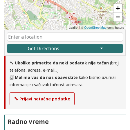
+
−
Leaflet
|
©
OpenStreetMap
contributors
Get Directions
🔧
Ukoliko primetite da neki podatak nije tačan
(broj
telefona, adresa, e-mail...)
📨
Molimo vas da nas obavestite
kako bismo ažurirali
informacije i sačuvali tačnost adresara.
🔧 Prijavi netačne podatke
Radno vreme