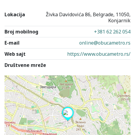
Lokacija
Živka Davidovića 86, Belgrade, 11050,
Konjarnik
Broj mobilnog
+381 62 262 054
E-mail
online@obucametro.rs
Web sajt
https://www.obucametro.rs/
Društvene mreže