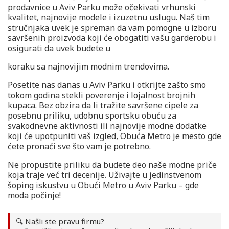
prodavnice u Aviv Parku može očekivati vrhunski
kvalitet, najnovije modele i izuzetnu uslugu. Naš tim
stručnjaka uvek je spreman da vam pomogne u izboru
savršenih proizvoda koji će obogatiti vašu garderobu i
osigurati da uvek budete u
koraku sa najnovijim modnim trendovima.
Posetite nas danas u Aviv Parku i otkrijte zašto smo
tokom godina stekli poverenje i lojalnost brojnih
kupaca. Bez obzira da li tražite savršene cipele za
posebnu priliku, udobnu sportsku obuću za
svakodnevne aktivnosti ili najnovije modne dodatke
koji će upotpuniti vaš izgled, Obuća Metro je mesto gde
ćete pronaći sve što vam je potrebno.
Ne propustite priliku da budete deo naše modne priče
koja traje već tri decenije. Uživajte u jedinstvenom
šoping iskustvu u Obući Metro u Aviv Parku – gde
moda počinje!
🔍 Našli ste pravu firmu?