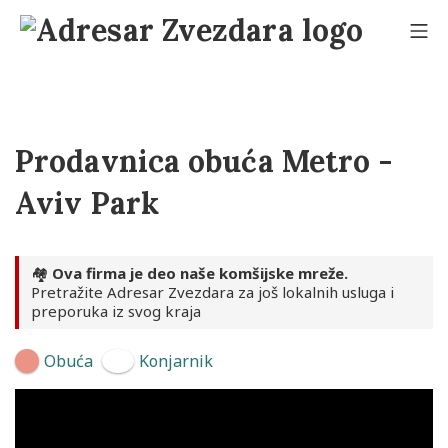
Skip
to
Mo
content
Adresar Zvezdara
Prodavnica obuća Metro -
Aviv Park
🏘️
Ova firma je deo naše komšijske mreže.
Pretražite Adresar Zvezdara za još lokalnih usluga i
preporuka iz svog kraja
Obuća
Konjarnik