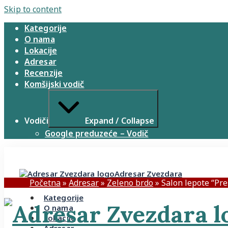
Skip to content
Kategorije
O nama
Lokacije
Adresar
Recenzije
Komšijski vodič
Vodiči
Expand / Collapse
Google preduzeće – Vodič
Adresar Zvezdara
Početna
»
Adresar
»
Zeleno brdo
»
Salon lepote “Pre
Kategorije
O nama
Lokacije