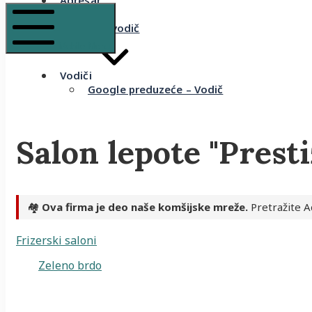
Adresar
Recenzije
Komšijski vodič
Mobile Menu
Vodiči
Google preduzeće – Vodič
Salon lepote "Prest
🏘️
Ova firma je deo naše komšijske mreže.
Pretražite A
Frizerski saloni
Zeleno brdo