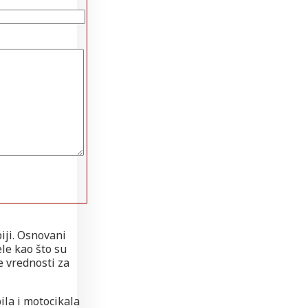
iji. Osnovani
le kao što su
e vrednosti za
la i motocikala