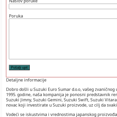
Naslov poruke
Poruka
Detaljne informacije
Dobro došli u Suzuki Euro Sumar d.o.o, vašeg zvaničnog u
1995. godine, naša kompanija je ponosni predstavnik r
Suzuki Jimny, Suzuki Gemini, Suzuki Swift, Suzuki Vitara
novac koji investirate u Suzuki proizvode, uz cilj da sva
Vodeći se iskustvima i vrednostima japanskog proizvođa