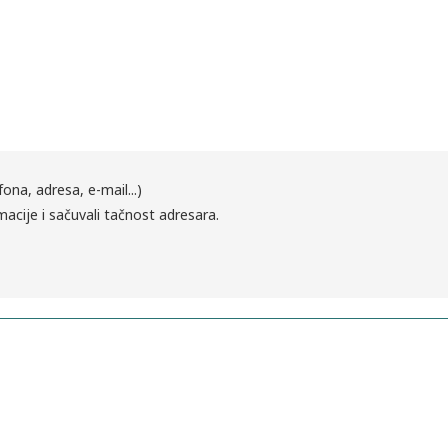
fona, adresa, e-mail...)
macije i sačuvali tačnost adresara.