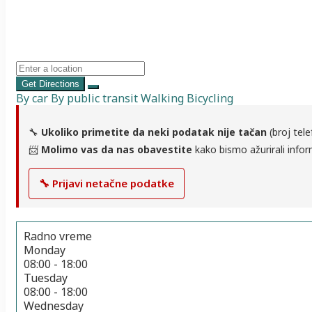
Get Directions
By car
By public transit
Walking
Bicycling
🔧
Ukoliko primetite da neki podatak nije tačan
(broj tele
📨
Molimo vas da nas obavestite
kako bismo ažurirali infor
🔧 Prijavi netačne podatke
Radno vreme
Monday
08:00 - 18:00
Tuesday
08:00 - 18:00
Wednesday