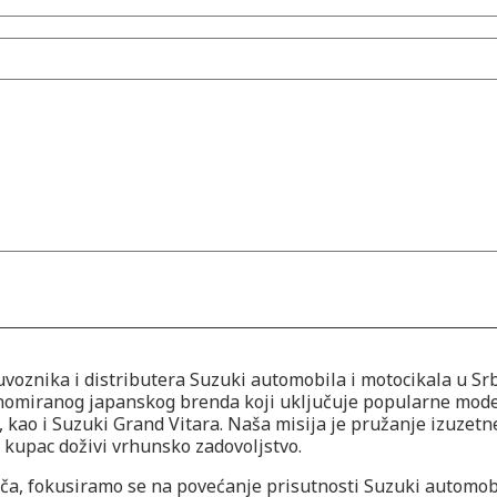
voznika i distributera Suzuki automobila i motocikala u Srb
enomiranog japanskog brenda koji uključuje popularne mode
, kao i Suzuki Grand Vitara. Naša misija je pružanje izuzetn
ki kupac doživi vrhunsko zadovoljstvo.
ča, fokusiramo se na povećanje prisutnosti Suzuki automobi