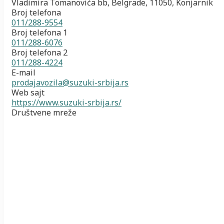
Vladimira Tomanovića bb, Belgrade, 11050, Konjarnik
Broj telefona
011/288-9554
Broj telefona 1
011/288-6076
Broj telefona 2
011/288-4224
E-mail
prodajavozila@suzuki-srbija.rs
Web sajt
https://www.suzuki-srbija.rs/
Društvene mreže