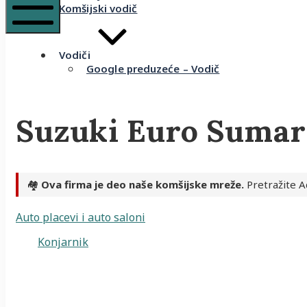
Komšijski vodič
Mobile
Menu
Vodiči
Google preduzeće – Vodič
Suzuki Euro Sumar
🏘️
Ova firma je deo naše komšijske mreže.
Pretražite A
Auto placevi i auto saloni
Konjarnik