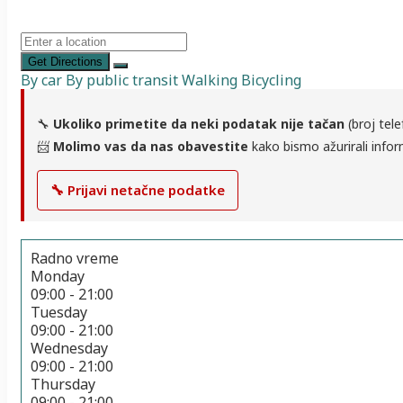
Get Directions
By car
By public transit
Walking
Bicycling
🔧
Ukoliko primetite da neki podatak nije tačan
(broj tele
📨
Molimo vas da nas obavestite
kako bismo ažurirali infor
🔧 Prijavi netačne podatke
Radno vreme
Monday
09:00 - 21:00
Tuesday
09:00 - 21:00
Wednesday
09:00 - 21:00
Thursday
09:00 - 21:00