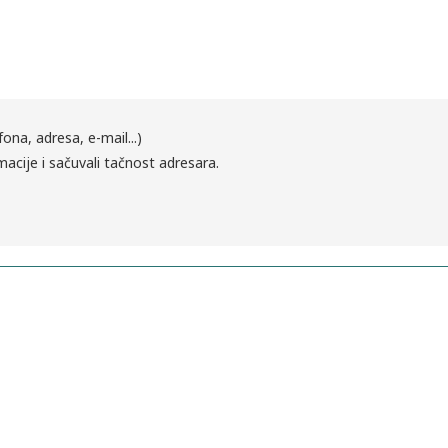
fona, adresa, e-mail...)
macije i sačuvali tačnost adresara.