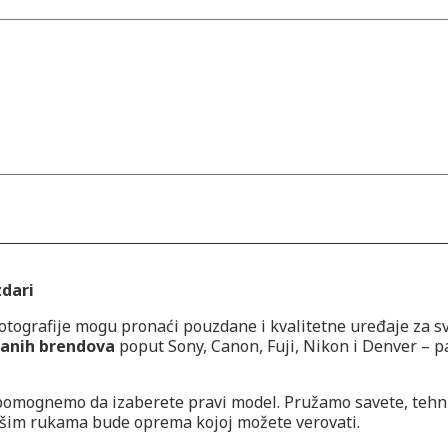
zdari
otografije mogu pronaći pouzdane i kvalitetne uređaje za sv
ranih brendova
poput Sony, Canon, Fuji, Nikon i Denver – p
pomognemo da izaberete pravi model. Pružamo savete, tehn
vašim rukama bude oprema kojoj možete verovati.