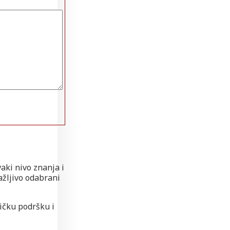
aki nivo znanja i
ažljivo odabrani
ičku podršku i