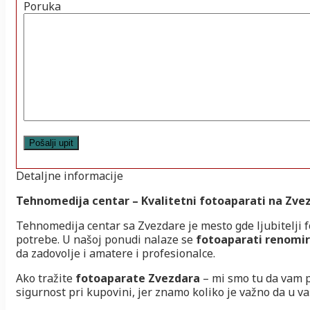
Poruka
Detaljne informacije
Tehnomedija centar – Kvalitetni fotoaparati na Zve
Tehnomedija centar sa Zvezdare je mesto gde ljubitelji f
potrebe. U našoj ponudi nalaze se
fotoaparati renomi
da zadovolje i amatere i profesionalce.
Ako tražite
fotoaparate Zvezdara
– mi smo tu da vam 
sigurnost pri kupovini, jer znamo koliko je važno da u 