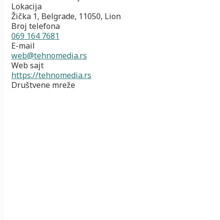
Lokacija
Žička 1, Belgrade, 11050, Lion
Broj telefona
069 164 7681
E-mail
web@tehnomedia.rs
Web sajt
https://tehnomedia.rs
Društvene mreže