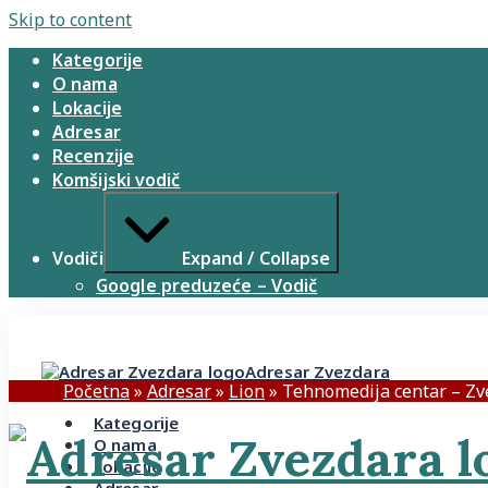
Skip to content
Kategorije
O nama
Lokacije
Adresar
Recenzije
Komšijski vodič
Vodiči
Expand / Collapse
Google preduzeće – Vodič
Adresar Zvezdara
Početna
»
Adresar
»
Lion
»
Tehnomedija centar – Zv
Kategorije
O nama
Lokacije