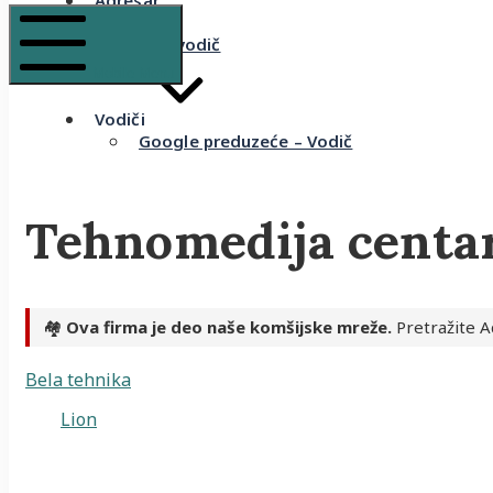
Adresar
Recenzije
Komšijski vodič
Mobile Menu
Vodiči
Google preduzeće – Vodič
Tehnomedija centar
🏘️
Ova firma je deo naše komšijske mreže.
Pretražite A
Bela tehnika
Lion