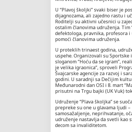
U “Plavoj školjki” svaki biser je p
dijagnozama, ali zajedno rastu i u
Roditelji su aktivni učesnici u zaj
ostalim članovima udruženja. Tim “
defektologa, pravnika, profesora i 
pomoći članovima udruženja.
U proteklih trinaest godina, udruže
uspehe. Organizovali su Sportske i
sloganom “Hoću da se igram”, reali
je velika igraonica”, sproveli Prog
Švajcarske agencije za razvoj i sar
godini. U saradnji sa Dečijim kult
Međunarodni dan OSI i 8. mart “Ma
prisutni na Trgu bajki (UK Vuk) to
Udruženje “Plava školjka” se suoča
prepreke su one u glavama ljudi – 
samosažaljenje, neprihvatanje, oča
udruženje nastavlja da svetli kao s
decom sa invaliditetom.