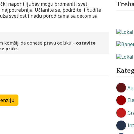
Treba
ički napor i ljubav mogu promeniti svet,
najpotrebnija. Učlanite se, podržite, i budite
ruža svetlost i nadu porodicama sa decom sa
m komšiji da donese pravu odluku –
ostavite
ne priče.
Kateg
Au
Kulturne ustanove
Kulturne ustanove
El
enziju
Gr
In