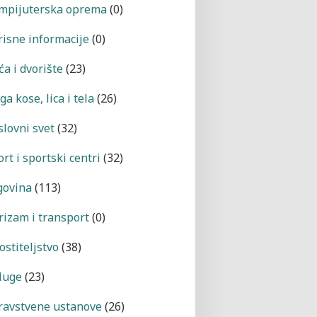
mpijuterska oprema
(0)
risne informacije
(0)
a i dvorište
(23)
a kose, lica i tela
(26)
slovni svet
(32)
rt i sportski centri
(32)
govina
(113)
rizam i transport
(0)
ostiteljstvo
(38)
luge
(23)
ravstvene ustanove
(26)