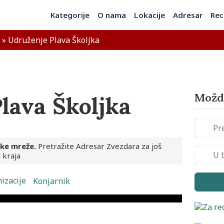
Kategorije
O nama
Lokacije
Adresar
Rec
»
Udruženje Plava Školjka
Možda
lava Školjka
ske mreže.
Pretražite Adresar Zvezdara za još
 kraja
izacije
Konjarnik