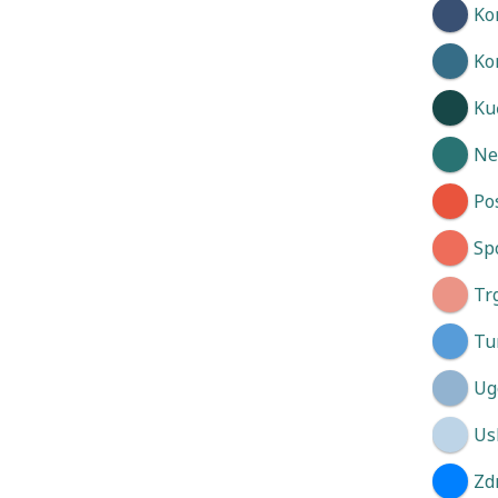
Ko
Ko
Kuć
Neg
Po
Spo
Tr
Tu
Ug
Us
Zd