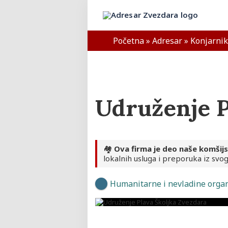
Skip
to
Adresar Zvezdara
content
Početna
»
Adresar
»
Konjarnik
Udruženje P
🏘️
Ova firma je deo naše komšij
lokalnih usluga i preporuka iz svog
Humanitarne i nevladine organ