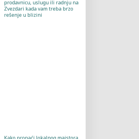
prodavnicu, uslugu ili radnju na
Zvezdari kada vam treba brzo
rešenje u blizini
Kako pronaći lokalnog majstora