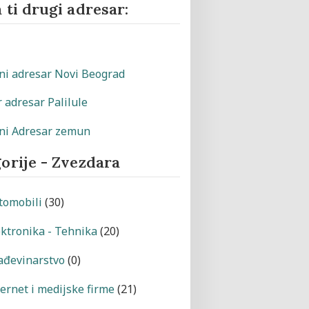
 ti drugi adresar:
orije - Zvezdara
tomobili
(30)
ektronika - Tehnika
(20)
ađevinarstvo
(0)
ternet i medijske firme
(21)