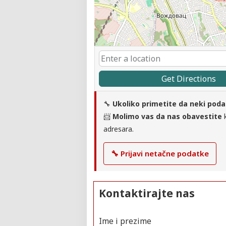
Get Directions
🔧
Ukoliko primetite da neki poda
📨
Molimo vas da nas obavestite
k
adresara.
🔧 Prijavi netačne podatke
Kontaktirajte nas
Ime i prezime