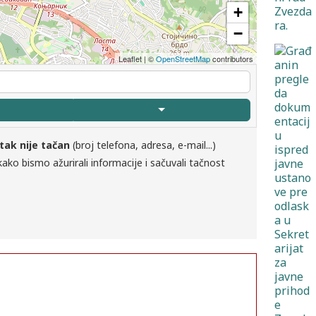
+
−
Leaflet
|
©
OpenStreetMap
contributors
tak nije tačan
(broj telefona, adresa, e-mail...)
ako bismo ažurirali informacije i sačuvali tačnost