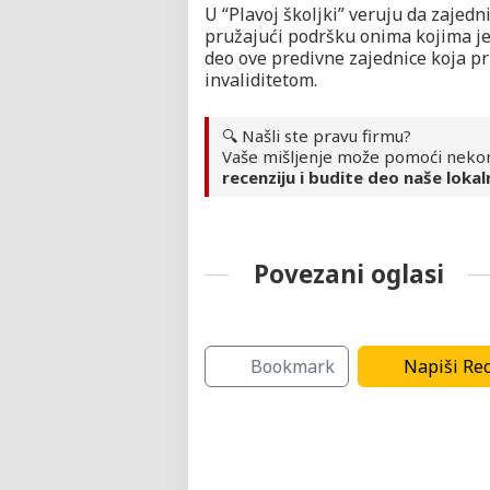
U “Plavoj školjki” veruju da zajedn
pružajući podršku onima kojima je 
deo ove predivne zajednice koja p
invaliditetom.
🔍 Našli ste pravu firmu?
Vaše mišljenje može pomoći neko
recenziju i budite deo naše lokal
Povezani oglasi
Javne ustanove
Bookmark
Napiši Rec