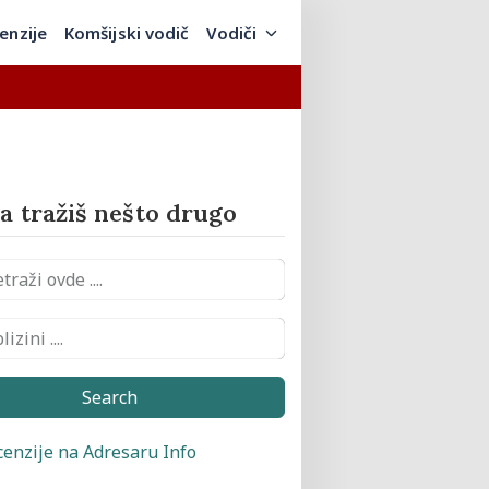
enzije
Komšijski vodič
Vodiči
 tražiš nešto drugo
Search