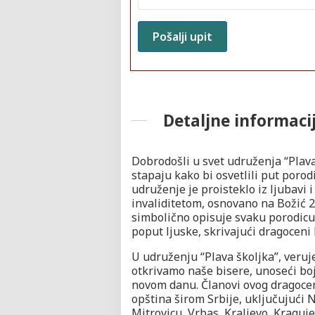
Detaljne informaci
Dobrodošli u svet udruženja “Plava 
stapaju kako bi osvetlili put poro
udruženje je proisteklo iz ljubavi 
invaliditetom, osnovano na Božić 2
simbolično opisuje svaku porodicu 
poput ljuske, skrivajući dragoceni 
U udruženju “Plava školjka”, veru
otkrivamo naše bisere, unoseći boj
novom danu. Članovi ovog dragoceno
opština širom Srbije, uključujući N
Mitrovicu, Vrbas, Kraljevo, Kraguje