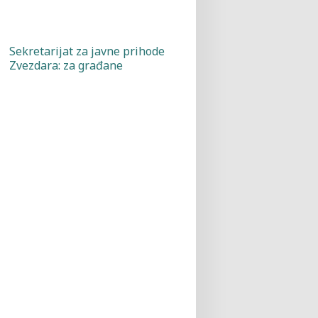
Sekretarijat za javne prihode
Zvezdara: za građane