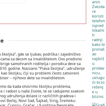
je
školjka”, gde se ljubav, podrška i zajedništvo
dicama sa decom sa invaliditetom. Ovo predivno
i brige samohranih roditelja i porodica dece sa
010. godine. Nazvano “Plava školjka”, udruženje
kao školjku, čiji su problemi često zatvoreni
biser – njihovo dete sa invaliditetom.
jemo da kada otvorimo školjku problema,
e i radost u naše živote, te se radujemo svakom
g udruženja dolaze iz različitih gradova i
ovi Bečej, Novi Sad, Šajkaš, Sirig, Sremsku
vac, Ćupriju, Gračac, i 9 opština Beograda.