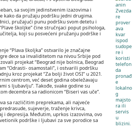
oseban, sa svojim jedinstvenim izazovima i
če kako da pružaju podršku jedni drugima.
ednici, pružajući punu podršku svom detetu i
Plave školjke” čine stručnjaci poput psihologa,
učitelja, koji su posvećeni pružanju podrške i
nje “Plava školjka” ostvarilo je značajne
gre dece sa invaliditetom na nivou Srbije pod
zovali projekat “Beograd nije bolnica, Beograd
ram “Odrasti- osamostali”, i ostvarili podršku
adnju kroz projekat “Za bolji život OSI” u 2021.
urnim centrom, već deset godina obeležavaju
mi s ljubavlju”. Takođe, svake godine su
kom decembra sa radionicom “Biseri vas uče”.
va sa različitim preprekama, ali najveće
predrasude, sujeverje, traženje krivca,
j i depresija. Međutim, uprkos izazovima, ovo
vetionik podrške i ljubavi za sve porodice sa