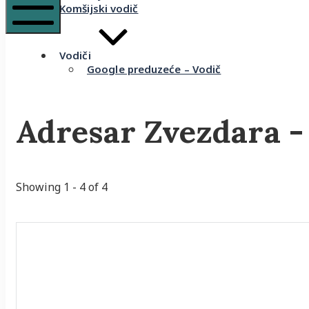
Komšijski vodič
Mobile
Menu
Vodiči
Google preduzeće – Vodič
Adresar Zvezdara -
Showing 1 - 4 of 4