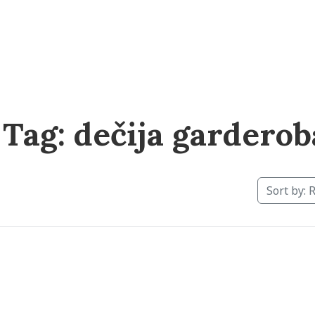
Zvezdara
 Tag:
dečija garderob
Sort by: