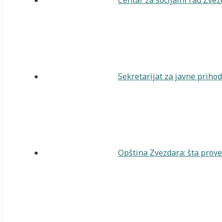
Centar za socijalni rad Zve
Sekretarijat za javne priho
Opština Zvezdara: šta prover