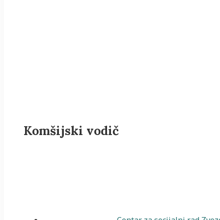
Komšijski vodič