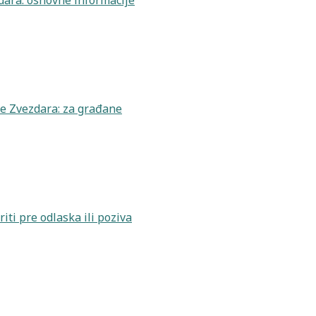
zdara: osnovne informacije
de Zvezdara: za građane
iti pre odlaska ili poziva