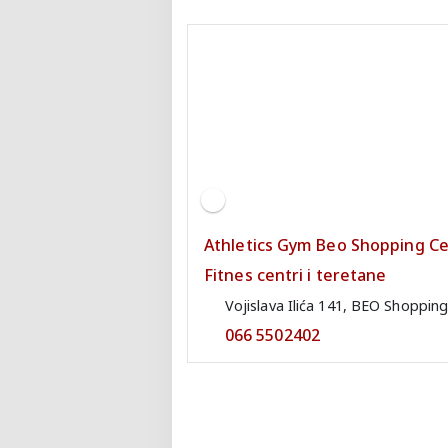
Athletics Gym Beo Shopping C
Fitnes centri i teretane
Vojislava Ilića 141, BEO Shoppin
066 5502402