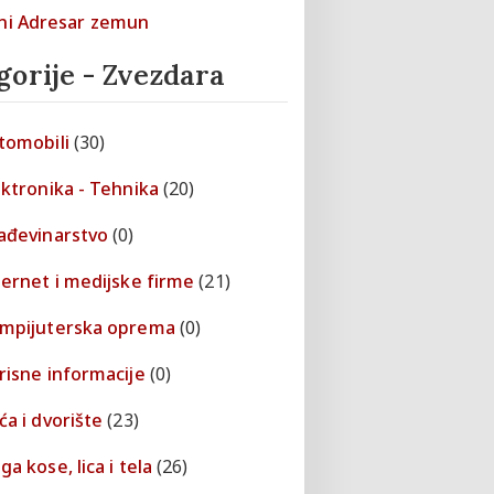
gorije - Zvezdara
tomobili
(30)
ektronika - Tehnika
(20)
ađevinarstvo
(0)
ternet i medijske firme
(21)
mpijuterska oprema
(0)
risne informacije
(0)
ća i dvorište
(23)
a kose, lica i tela
(26)