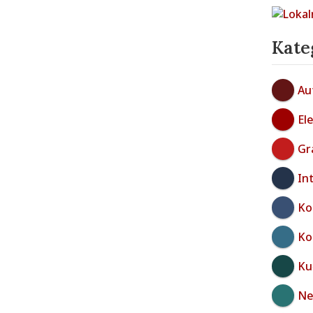
Kate
Au
El
Gr
In
Ko
Ko
Ku
Neg