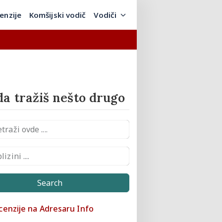
enzije
Komšijski vodič
Vodiči
a tražiš nešto drugo
Search