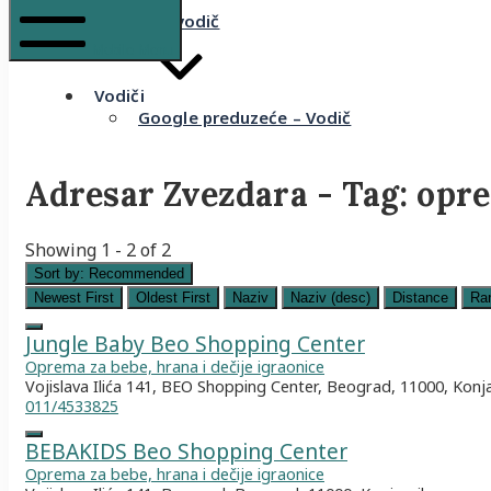
Komšijski vodič
Mobile Menu
Vodiči
Google preduzeće – Vodič
Adresar Zvezdara - Tag:
opre
Showing 1 - 2 of 2
Sort by:
Recommended
Newest First
Oldest First
Naziv
Naziv (desc)
Distance
Ra
Jungle Baby Beo Shopping Center
Oprema za bebe, hrana i dečije igraonice
Vojislava Ilića 141, BEO Shopping Center, Beograd, 11000, Konj
011/4533825
BEBAKIDS Beo Shopping Center
Oprema za bebe, hrana i dečije igraonice