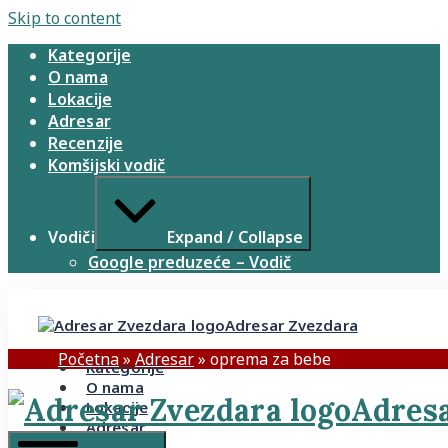
Skip to content
Kategorije
O nama
Lokacije
Adresar
Recenzije
Komšijski vodič
Vodiči
Expand / Collapse
Google preduzeće – Vodič
Adresar Zvezdara
Početna
»
Adresar
»
oprema za bebe
Kategorije
O nama
Adresa
Lokacije
Adresar
Recenzije