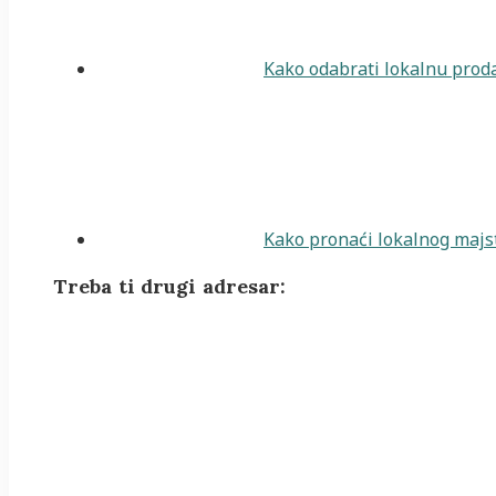
Kako odabrati lokalnu proda
Kako pronaći lokalnog majst
Treba ti drugi adresar: