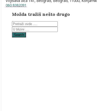
Vojislava Ilića 141, Beograd, Beograd, 11000, Konjarnik
060 8382091
Možda tražiš nešto drugo
Search