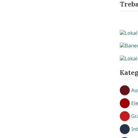
Treba
Kateg
Au
El
Gr
In