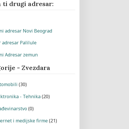
 ti drugi adresar:
orije - Zvezdara
tomobili
(30)
ektronika - Tehnika
(20)
ađevinarstvo
(0)
ternet i medijske firme
(21)