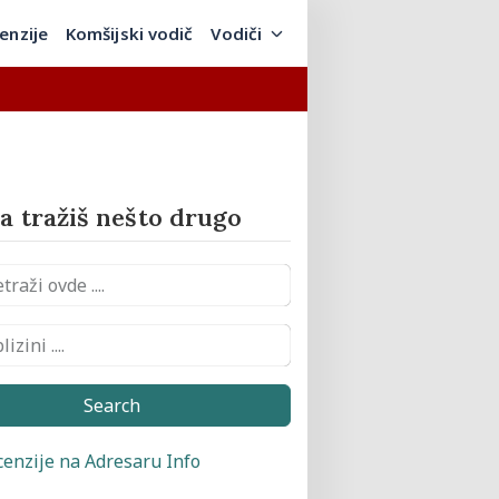
enzije
Komšijski vodič
Vodiči
 tražiš nešto drugo
Search