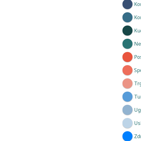
Ko
Ko
Kuć
Neg
Po
Spo
Tr
Tu
Ug
Us
Zd