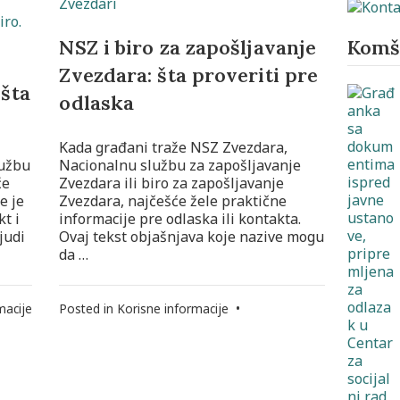
Komši
NSZ i biro za zapošljavanje
Zvezdara: šta proveriti pre
 šta
odlaska
Kada građani traže NSZ Zvezdara,
lužbu
Nacionalnu službu za zapošljavanje
će
Zvezdara ili biro za zapošljavanje
e je
Zvezdara, najčešće žele praktične
kt i
informacije pre odlaska ili kontakta.
judi
Ovaj tekst objašnjava koje nazive mogu
da …
macije
Posted in
Korisne informacije
•