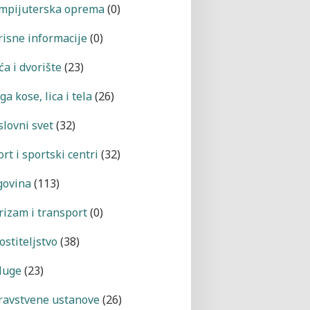
mpijuterska oprema
(0)
risne informacije
(0)
a i dvorište
(23)
a kose, lica i tela
(26)
slovni svet
(32)
rt i sportski centri
(32)
govina
(113)
rizam i transport
(0)
ostiteljstvo
(38)
luge
(23)
ravstvene ustanove
(26)