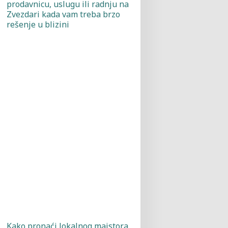
prodavnicu, uslugu ili radnju na
Zvezdari kada vam treba brzo
rešenje u blizini
Kako pronaći lokalnog majstora