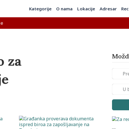
Kategorije
O nama
Lokacije
Adresar
Rec
je
Možda
o za
je