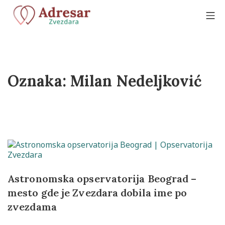
Skip
to
Mo
content
Adresar Zvezdara
Oznaka:
Milan Nedeljković
Astronomska opservatorija Beograd –
mesto gde je Zvezdara dobila ime po
zvezdama