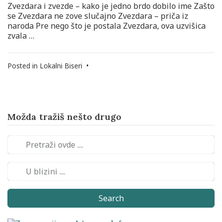
Zvezdara i zvezde – kako je jedno brdo dobilo ime Zašto
se Zvezdara ne zove slučajno Zvezdara – priča iz
naroda Pre nego što je postala Zvezdara, ova uzvišica
zvala …
Posted in
Lokalni Biseri
•
Možda tražiš nešto drugo
Search