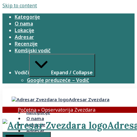
Skip to content
Kategorije
O nama
Lokacije
Adresar
Recenzije
Komšijski vodič
Vodiči
Expand / Collapse
Google preduzeće – Vodič
Adresar Zvezdara
Početna
»
Opservatorija Zvezdara
Kategorije
O nama
Adresa
Lokacije
Adresar
Recenzije