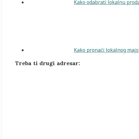
Kako odabrati lokalnu proda
Kako pronaći lokalnog majst
Treba ti drugi adresar: