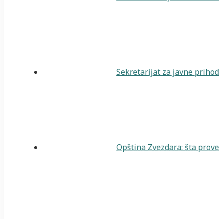
Sekretarijat za javne priho
Opština Zvezdara: šta prover