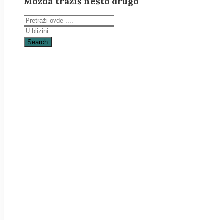
Možda tražiš nešto drugo
Search