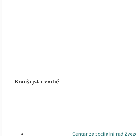
Komšijski vodič
Centar za socijalni rad Zve