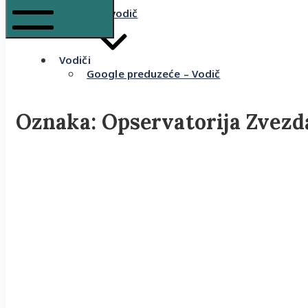
Komšijski vodič
Mobile Menu
Vodiči
Google preduzeće – Vodič
Oznaka:
Opservatorija Zvezd