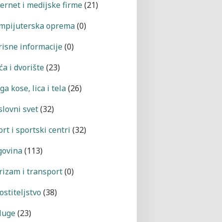
ternet i medijske firme
(21)
mpijuterska oprema
(0)
risne informacije
(0)
a i dvorište
(23)
a kose, lica i tela
(26)
slovni svet
(32)
rt i sportski centri
(32)
govina
(113)
rizam i transport
(0)
ostiteljstvo
(38)
luge
(23)