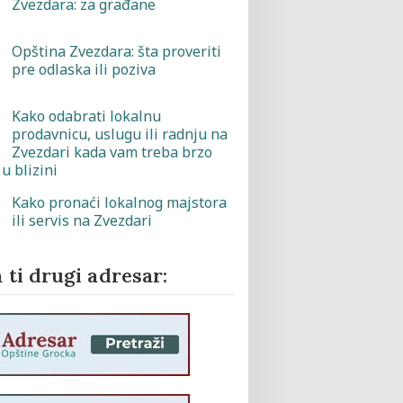
Zvezdara: za građane
Opština Zvezdara: šta proveriti
pre odlaska ili poziva
Kako odabrati lokalnu
prodavnicu, uslugu ili radnju na
Zvezdari kada vam treba brzo
u blizini
Kako pronaći lokalnog majstora
ili servis na Zvezdari
 ti drugi adresar: