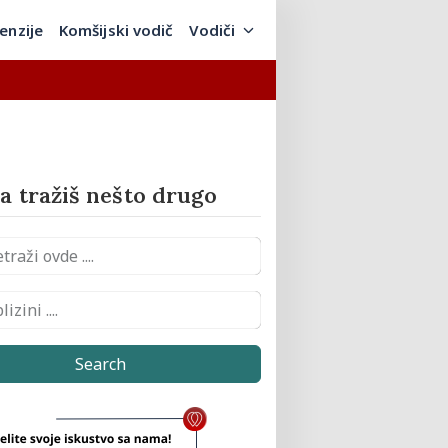
enzije
Komšijski vodič
Vodiči
 tražiš nešto drugo
Search