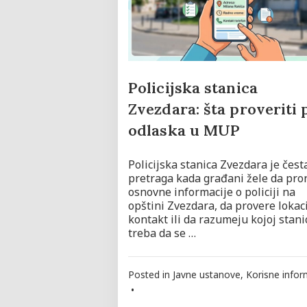
Policijska stanica
Zvezdara: šta proveriti 
odlaska u MUP
Policijska stanica Zvezdara je čest
pretraga kada građani žele da pr
osnovne informacije o policiji na
opštini Zvezdara, da provere lokaci
kontakt ili da razumeju kojoj stani
treba da se …
Posted in
Javne ustanove
,
Korisne infor
•