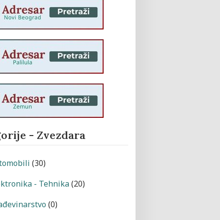
orije - Zvezdara
tomobili
(30)
ektronika - Tehnika
(20)
ađevinarstvo
(0)