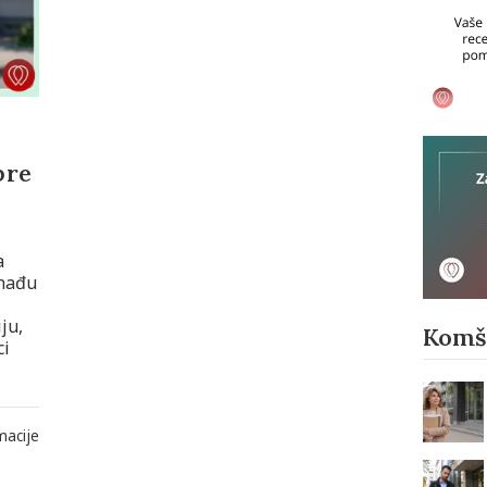
pre
a
onađu
ju,
Komši
ci
macije