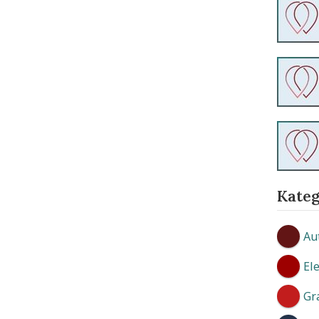
Kateg
Au
El
Gr