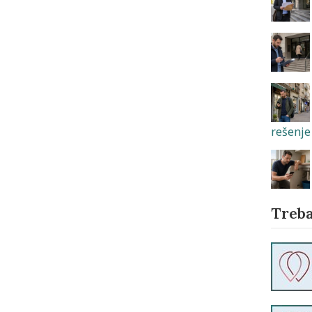
rešenje 
Treba