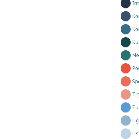
In
Ko
Ko
Kuć
Neg
Po
Spo
Tr
Tu
Ug
Us