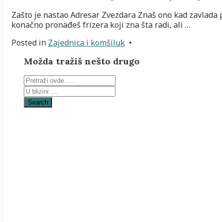
Zašto je nastao Adresar Zvezdara Znaš ono kad zavlada pa
konačno pronađeš frizera koji zna šta radi, ali …
Posted in
Zajednica i komšiluk
•
Možda tražiš nešto drugo
Search