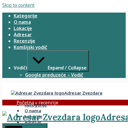
Skip to content
Kategorije
O nama
Lokacije
Adresar
Recenzije
Komšijski vodič
Vodiči
Expand / Collapse
Google preduzeće – Vodič
Adresar Zvezdara
Početna
»
recenzije
Kategorije
O nama
Adresa
Lokacije
Adresar
Recenzije