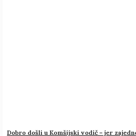
Dobro došli u Komšijski vodič – jer zajedn