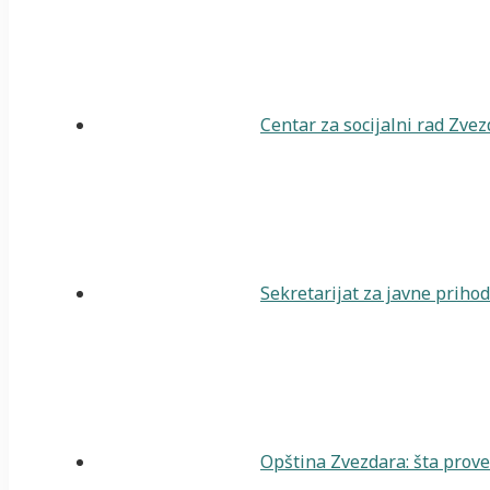
Centar za socijalni rad Zve
Sekretarijat za javne priho
Opština Zvezdara: šta prover