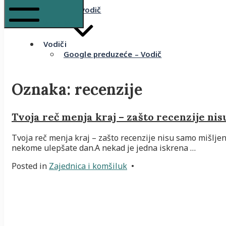
Komšijski vodič
Mobile Menu
Vodiči
Google preduzeće – Vodič
Oznaka:
recenzije
Tvoja reč menja kraj – zašto recenzije nis
Tvoja reč menja kraj – zašto recenzije nisu samo mišljenj
nekome ulepšate dan.A nekad je jedna iskrena …
Posted in
Zajednica i komšiluk
•