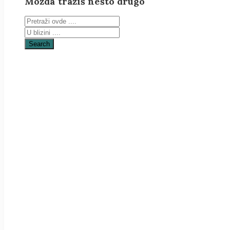
Možda tražiš nešto drugo
Search