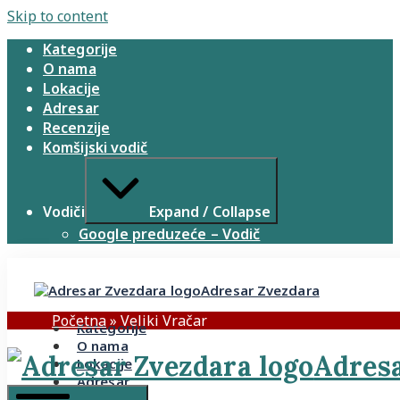
Skip to content
Kategorije
O nama
Lokacije
Adresar
Recenzije
Komšijski vodič
Vodiči
Expand / Collapse
Google preduzeće – Vodič
Adresar Zvezdara
Početna
»
Veliki Vračar
Kategorije
O nama
Adresa
Lokacije
Adresar
Recenzije