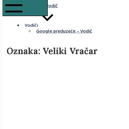
Komšijski vodič
Mobile Menu
Vodiči
Google preduzeće – Vodič
Oznaka:
Veliki Vračar