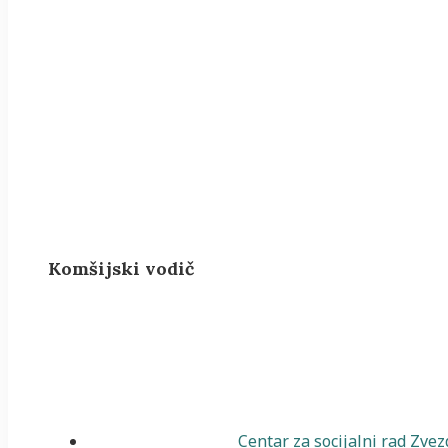
Komšijski vodič
Centar za socijalni rad Zve