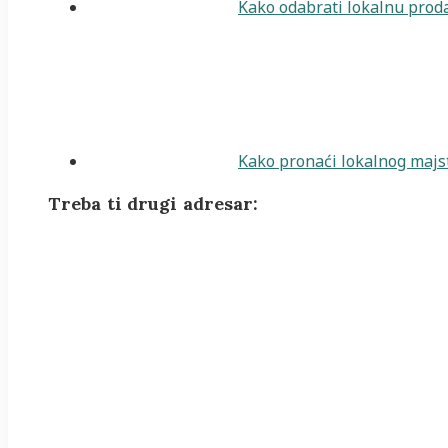
Kako odabrati lokalnu proda
Kako pronaći lokalnog majst
Treba ti drugi adresar: