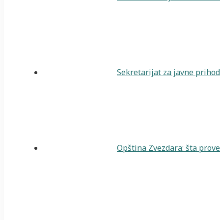
Sekretarijat za javne priho
Opština Zvezdara: šta prover