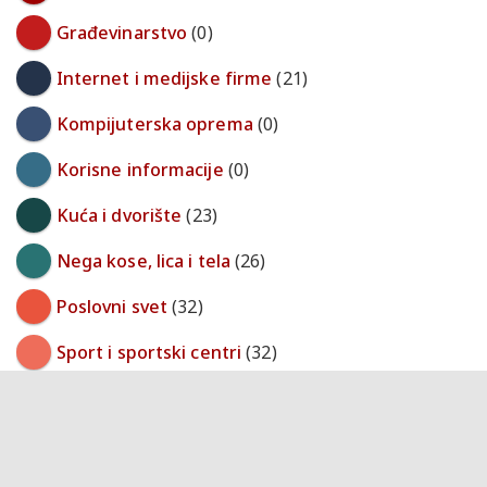
Građevinarstvo
(0)
Internet i medijske firme
(21)
Kompijuterska oprema
(0)
Korisne informacije
(0)
Kuća i dvorište
(23)
Nega kose, lica i tela
(26)
Poslovni svet
(32)
Sport i sportski centri
(32)
Trgovina
(113)
Turizam i transport
(0)