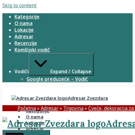
Skip to content
Kategorije
O nama
Lokacije
Adresar
Recenzije
Komšijski vodič
Vodiči
Expand / Collapse
Google preduzeće – Vodič
Adresar Zvezdara
Početna
»
Adresar
»
Trgovina
»
Cveće, dekoracija za
Kategorije
O nama
Adresa
Lokacije
Adresar
Recenzije