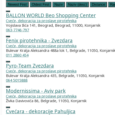
Newest First
Oldest First
Naziv
Naziv (desc)
Distance
Ra
BALLON WORLD Beo Shopping Center
Cveće, dekoracija za proslave pirotehnika
Vojislava Ilića 141, Beograd, Beograd, 11000, Konjarnik
063-7746-797
Fenix pirotehnika - Zvezdara
Cveće, dekoracija za proslave pirotehnika
Bulevar Kralja Aleksandra 488a lok 1, Belgrade, 11050, Konjarni
011 2860 454
Pyro-Team Zvezdara
Cveće, dekoracija za proslave pirotehnika
Bulevar Kralja Aleksandra 435, Belgrade, 11050, Konjarnik
064 5015888
Modernissima - Aviv park
Cveće, dekoracija za proslave pirotehnika
Živka Davivovića 86, Belgrade, 11050, Konjarnik
Cvećara - dekoracije Pahuljica