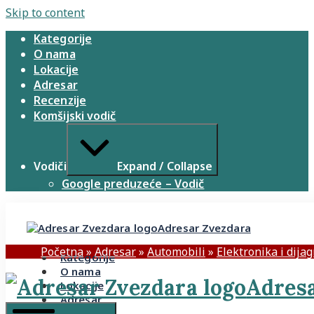
Skip to content
Kategorije
O nama
Lokacije
Adresar
Recenzije
Komšijski vodič
Vodiči
Expand / Collapse
Google preduzeće – Vodič
Adresar Zvezdara
Početna
»
Adresar
»
Automobili
»
Elektronika i dija
Kategorije
O nama
Adresa
Lokacije
Adresar
Recenzije