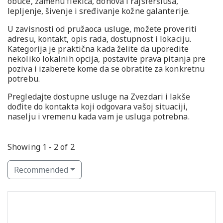
obuće, zamenu flekica, đonova i rajsferšlusa,
lepljenje, šivenje i sređivanje kožne galanterije.
U zavisnosti od pružaoca usluge, možete proveriti
adresu, kontakt, opis rada, dostupnost i lokaciju.
Kategorija je praktična kada želite da uporedite
nekoliko lokalnih opcija, postavite prava pitanja pre
poziva i izaberete kome da se obratite za konkretnu
potrebu.
Pregledajte dostupne usluge na Zvezdari i lakše
dođite do kontakta koji odgovara vašoj situaciji,
naselju i vremenu kada vam je usluga potrebna.
Showing 1 - 2 of 2
Recommended