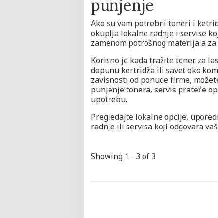
punjenje
Ako su vam potrebni toneri i ketrid
okuplja lokalne radnje i servise k
zamenom potrošnog materijala za
Korisno je kada tražite toner za la
dopunu kertridža ili savet oko ko
zavisnosti od ponude firme, možete
punjenje tonera, servis prateće op
upotrebu.
Pregledajte lokalne opcije, uporedi
radnje ili servisa koji odgovara v
Showing 1 - 3 of 3