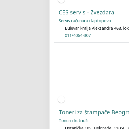
CES servis - Zvezdara
Servis računara i laptopova
Bulevar kralja Aleksandra 488, lo
011/4064-307
Toneri za štampače Beogr
Toneri i ketridži
Ustanička 189, Belgrade, 11050, 