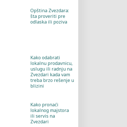
Opština Zvezdara:
šta proveriti pre
odlaska ili poziva
Kako odabrati
lokalnu prodavnicu,
uslugu ili radnju na
Zvezdari kada vam
treba brzo rešenje u
blizini
Kako pronaći
lokalnog majstora
ili servis na
Zvezdari