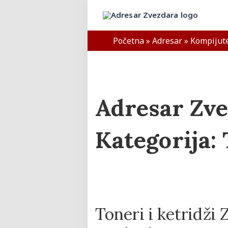
Skip
to
Adresar Zvezdara
content
Početna
»
Adresar
»
Kompijut
Adresar Zve
Kategorija:
Toneri i ketridži 