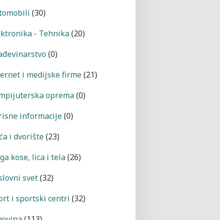
tomobili
(30)
ektronika - Tehnika
(20)
ađevinarstvo
(0)
ternet i medijske firme
(21)
mpijuterska oprema
(0)
risne informacije
(0)
a i dvorište
(23)
a kose, lica i tela
(26)
slovni svet
(32)
rt i sportski centri
(32)
govina
(113)