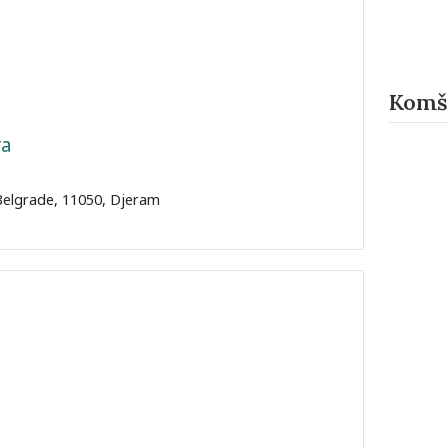
Komši
ra
 Belgrade, 11050, Djeram