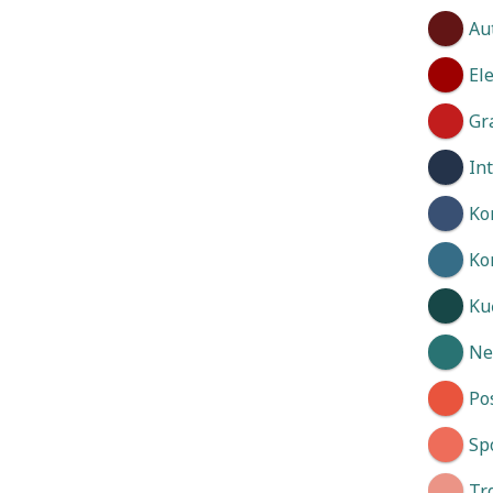
Au
El
Gr
In
Ko
Ko
Kuć
Neg
Po
Spo
Tr