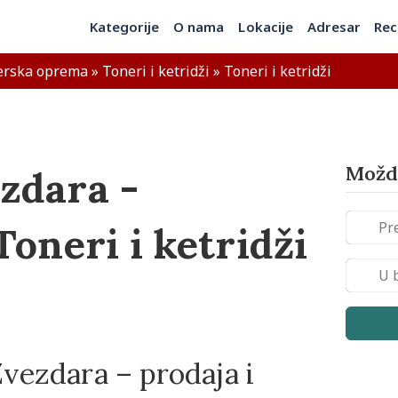
Kategorije
O nama
Lokacije
Adresar
Rec
erska oprema
»
Toneri i ketridži
»
Toneri i ketridži
Možda
zdara -
Toneri i ketridži
Zvezdara – prodaja i