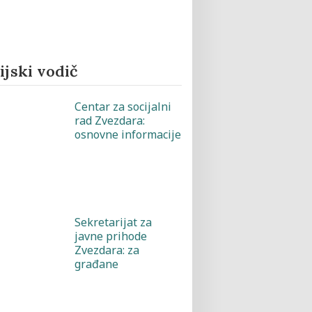
jski vodič
Centar za socijalni
rad Zvezdara:
osnovne informacije
Sekretarijat za
javne prihode
Zvezdara: za
građane