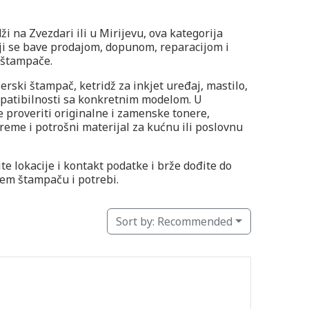
ži na Zvezdari ili u Mirijevu, ova kategorija
oji se bave prodajom, dopunom, reparacijom i
 štampače.
serski štampač, ketridž za inkjet uređaj, mastilo,
mpatibilnosti sa konkretnim modelom. U
 proveriti originalne i zamenske tonere,
reme i potrošni materijal za kućnu ili poslovnu
te lokacije i kontakt podatke i brže dođite do
ašem štampaču i potrebi.
Sort by:
Recommended