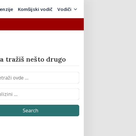
enzije
Komšijski vodič
Vodiči
 tražiš nešto drugo
Search