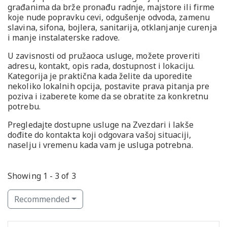
građanima da brže pronađu radnje, majstore ili firme
koje nude popravku cevi, odgušenje odvoda, zamenu
slavina, sifona, bojlera, sanitarija, otklanjanje curenja
i manje instalaterske radove.
U zavisnosti od pružaoca usluge, možete proveriti
adresu, kontakt, opis rada, dostupnost i lokaciju.
Kategorija je praktična kada želite da uporedite
nekoliko lokalnih opcija, postavite prava pitanja pre
poziva i izaberete kome da se obratite za konkretnu
potrebu.
Pregledajte dostupne usluge na Zvezdari i lakše
dođite do kontakta koji odgovara vašoj situaciji,
naselju i vremenu kada vam je usluga potrebna.
Showing 1 - 3 of 3
Recommended