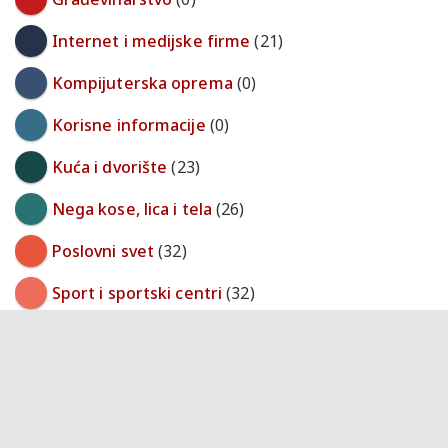
Internet i medijske firme
(21)
Kompijuterska oprema
(0)
Korisne informacije
(0)
Kuća i dvorište
(23)
Nega kose, lica i tela
(26)
Poslovni svet
(32)
Sport i sportski centri
(32)
Trgovina
(113)
Turizam i transport
(0)
Ugostiteljstvo
(38)