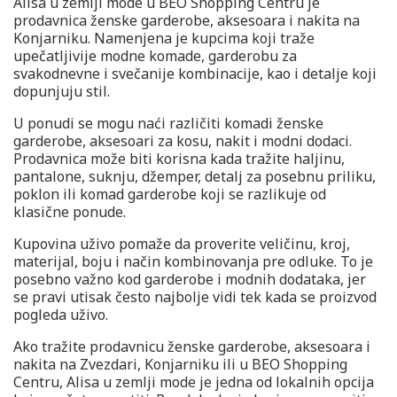
Alisa u zemlji mode u BEO Shopping Centru je
prodavnica ženske garderobe, aksesoara i nakita na
Konjarniku. Namenjena je kupcima koji traže
upečatljivije modne komade, garderobu za
svakodnevne i svečanije kombinacije, kao i detalje koji
dopunjuju stil.
U ponudi se mogu naći različiti komadi ženske
garderobe, aksesoari za kosu, nakit i modni dodaci.
Prodavnica može biti korisna kada tražite haljinu,
pantalone, suknju, džemper, detalj za posebnu priliku,
poklon ili komad garderobe koji se razlikuje od
klasične ponude.
Kupovina uživo pomaže da proverite veličinu, kroj,
materijal, boju i način kombinovanja pre odluke. To je
posebno važno kod garderobe i modnih dodataka, jer
se pravi utisak često najbolje vidi tek kada se proizvod
pogleda uživo.
Ako tražite prodavnicu ženske garderobe, aksesoara i
nakita na Zvezdari, Konjarniku ili u BEO Shopping
Centru, Alisa u zemlji mode je jedna od lokalnih opcija