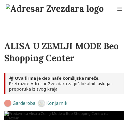
Skip
to
Mo
content
Adresar Zvezdara
ALISA U ZEMLJI MODE Beo
Shopping Center
🏘️
Ova firma je deo naše komšijske mreže.
Pretražite Adresar Zvezdara za još lokalnih usluga i
preporuka iz svog kraja
Garderoba
Konjarnik