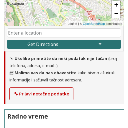
+
−
Leaflet
|
©
OpenStreetMap
contributors
Get Directions
🔧
Ukoliko primetite da neki podatak nije tačan
(broj
telefona, adresa, e-mail...)
📨
Molimo vas da nas obavestite
kako bismo ažurirali
informacije i sačuvali tačnost adresara.
🔧 Prijavi netačne podatke
Radno vreme