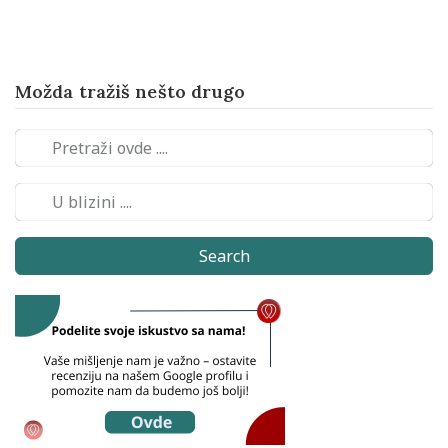
Možda tražiš nešto drugo
Search