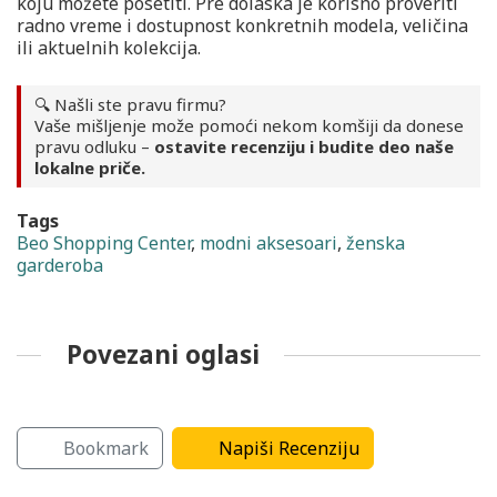
koju možete posetiti. Pre dolaska je korisno proveriti
radno vreme i dostupnost konkretnih modela, veličina
ili aktuelnih kolekcija.
🔍 Našli ste pravu firmu?
Vaše mišljenje može pomoći nekom komšiji da donese
pravu odluku –
ostavite recenziju i budite deo naše
lokalne priče.
Tags
Beo Shopping Center
,
modni aksesoari
,
ženska
garderoba
Povezani oglasi
i
Grejanje
Grejanje
Bookmark
Napiši Recenziju