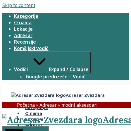
Skip to content
Kategorije
O nama
Lokacije
Adresar
Recenzije
Komšijski vodič
Vodiči
Expand / Collapse
Google preduzeće – Vodič
Adresar Zvezdara
Početna
»
Adresar
»
modni aksesoari
Kategorije
O nama
Adresa
Lokacije
Adresar
Recenzije