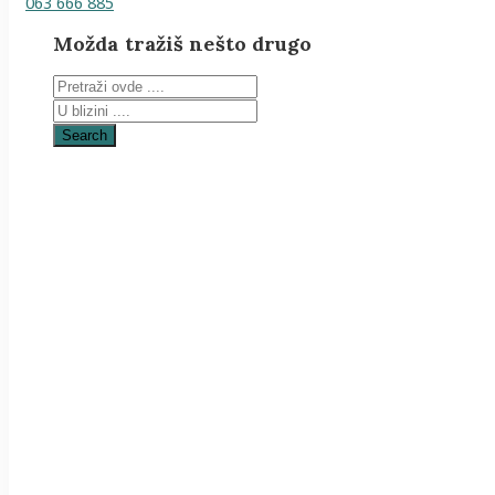
063 666 885
Možda tražiš nešto drugo
Search