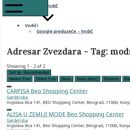
Komšijski vodič
Mobile Menu
Vodiči
Google preduzeće – Vodič
Adresar Zvezdara - Tag:
modn
Showing 1 - 2 of 2
Sort by:
Recommended
Newest First
Oldest First
Naziv
Naziv (desc)
Distance
Ra
CARPISA Beo Shopping Center
Garderoba
Vojislava Ilića 141, BEO Shopping Center, Beograd, 11000, Konj
ALISA U ZEMLJI MODE Beo Shopping Center
Garderoba
Vojislava Ilića 141, Beo Shopping Center, Beograd, 11000, Konja