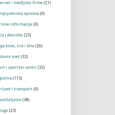
ternet i medijske firme
(21)
mpijuterska oprema
(0)
risne informacije
(0)
a i dvorište
(23)
a kose, lica i tela
(26)
slovni svet
(32)
rt i sportski centri
(32)
govina
(113)
rizam i transport
(0)
ostiteljstvo
(38)
luge
(23)