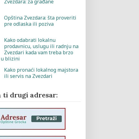
Zvezdara: za građane
Opština Zvezdara: šta proveriti
pre odlaska ili poziva
Kako odabrati lokalnu
prodavnicu, uslugu ili radnju na
Zvezdari kada vam treba brzo
u blizini
Kako pronaći lokalnog majstora
ili servis na Zvezdari
 ti drugi adresar: