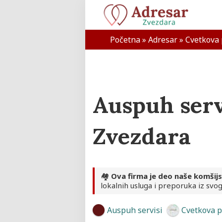
Skip
to
content
Adresar Zvezdara
Početna
»
Adresar
»
Cvetkova 
Auspuh serv
Zvezdara
🏘️
Ova firma je deo naše komšij
lokalnih usluga i preporuka iz svog
Auspuh servisi
Cvetkova p