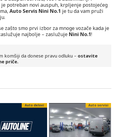
m je potreban novi auspuh, krpljenje postojećeg
tema,
Auto Servis Nini No.1
je tu da vam pruži
ju.
 se zašto smo prvi izbor za mnoge vozače kada je
zaslužuje najbolje – zaslužuje
Nini No.1
!
m komšiji da donese pravu odluku –
ostavite
ne priče.
Auto delovi
Auto servisi