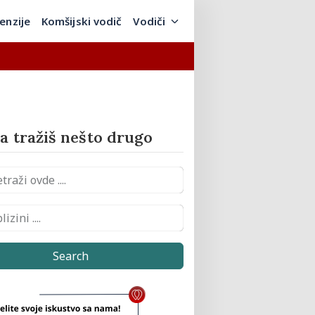
enzije
Komšijski vodič
Vodiči
 tražiš nešto drugo
Search