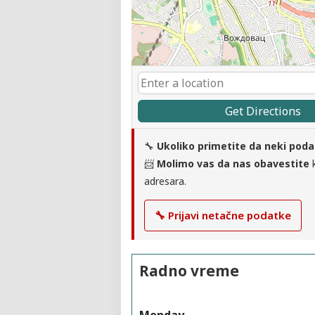
Get Directions
🔧
Ukoliko primetite da neki poda
📨
Molimo vas da nas obavestite
k
adresara.
🔧 Prijavi netačne podatke
Radno vreme
Monday