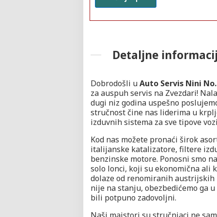
Detaljne informaci
Dobrodošli u
Auto Servis Nini No.
za auspuh servis na Zvezdari! Nal
dugi niz godina uspešno poslujemo 
stručnost čine nas liderima u krpl
izduvnih sistema za sve tipove vozi
Kod nas možete pronaći širok asor
italijanske katalizatore, filtere iz
benzinske motore. Ponosni smo na
solo lonci, koji su ekonomična ali k
dolaze od renomiranih austrijskih
nije na stanju, obezbedićemo ga u
bili potpuno zadovoljni.
Naši majstori su stručnjaci ne samo