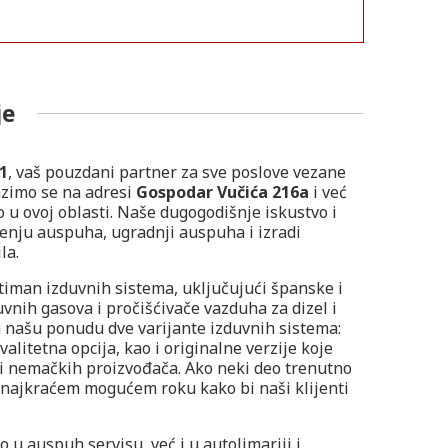
je
1
, vaš pouzdani partner za sve poslove vezane
azimo se na adresi
Gospodar Vučića 216a
i već
u ovoj oblasti. Naše dugogodišnje iskustvo i
jenju auspuha, ugradnji auspuha i izradi
la.
timan izduvnih sistema, uključujući španske i
duvnih gasova i pročišćivače vazduha za dizel i
 našu ponudu dve varijante izduvnih sistema:
valitetna opcija, kao i originalne verzije koje
 i nemačkih proizvođača. Ako neki deo trenutno
 najkraćem mogućem roku kako bi naši klijenti
 u auspuh servisu, već i u autolimariji i