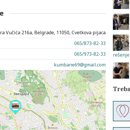
e
a Vučića 216a, Belgrade, 11050, Cvetkova pijaca
065/873-82-33
065/973-82-33
rešenje 
kumbane69@gmail.com
Treba