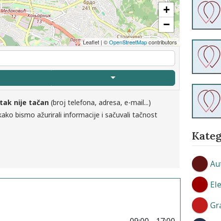
+
−
Leaflet
|
©
OpenStreetMap
contributors
tak nije tačan
(broj telefona, adresa, e-mail...)
ako bismo ažurirali informacije i sačuvali tačnost
Kateg
Au
El
Gr
09:00 - 17:00