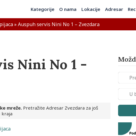
Kategorije
O nama
Lokacije
Adresar
Rec
pijaca
»
Auspuh servis Nini No 1 – Zvezdara
Možda
is Nini No 1 -
ske mreže.
Pretražite Adresar Zvezdara za još
 kraja
ijaca