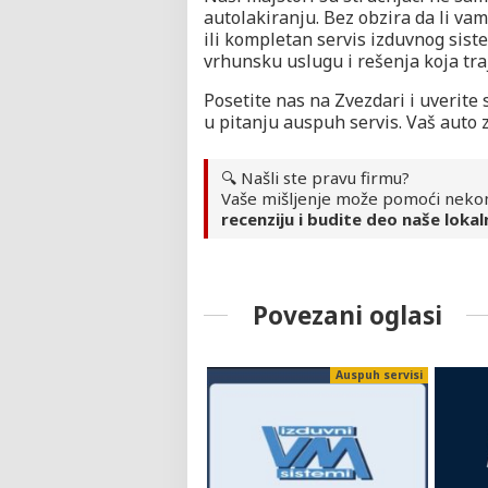
autolakiranju. Bez obzira da li va
ili kompletan servis izduvnog sis
vrhunsku uslugu i rešenja koja tra
Posetite nas na Zvezdari i uverite
u pitanju auspuh servis. Vaš auto 
🔍 Našli ste pravu firmu?
Vaše mišljenje može pomoći neko
recenziju i budite deo naše lokal
Povezani oglasi
Auspuh servisi