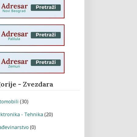
orije - Zvezdara
tomobili
(30)
ektronika - Tehnika
(20)
ađevinarstvo
(0)