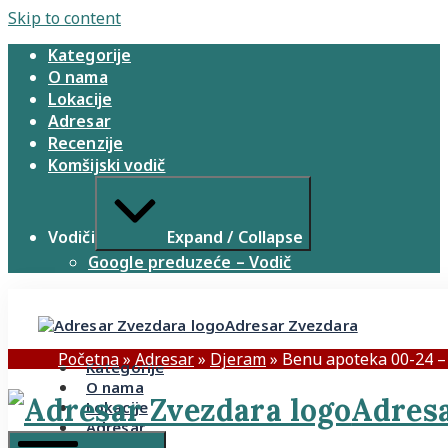
Skip to content
Kategorije
O nama
Lokacije
Adresar
Recenzije
Komšijski vodič
Vodiči
Expand / Collapse
Google preduzeće – Vodič
Adresar Zvezdara
Početna
»
Adresar
»
Djeram
»
Benu apoteka 00-24 –
Kategorije
O nama
Adresa
Lokacije
Adresar
Recenzije