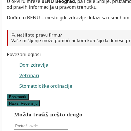
U okviru mreže
BENU Beograd
, pa i cele Srbije, pružam
od pravih informacija u pravom trenutku.
Dođite u BENU – mesto gde zdravlje dolazi sa osmehom 
🔍 Našli ste pravu firmu?
Vaše mišljenje može pomoći nekom komšiji da donese pr
Povezani oglasi
Dom zdravlja
Vetrinari
Stomatološke ordinacije
Bookmark
Napiši Recenziju
Možda tražiš nešto drugo