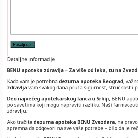
Detaljne informacije
BENU apoteka zdravlja – Za više od leka, tu na Zvezd
Kada vam je potrebna
dezurna apoteka Beograd
, važn
zdravlja
vam svakog dana pruža sigurnost, stručnost i p
Deo najvećeg apotekarskog lanca u Srbiji
, BENU apote
po savetima koji mogu napraviti razliku. Naši farmaceuti 
zdravlju.
Ako tražite
dezurna apoteka BENU Zvezdara
, na prav
spremna da odgovori na sve vaše potrebe – bilo da je reč