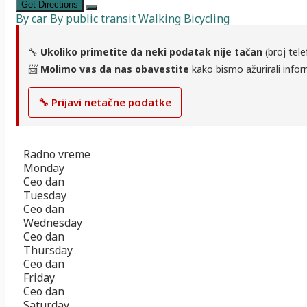
Get Directions
By car
By public transit
Walking
Bicycling
🔧
Ukoliko primetite da neki podatak nije tačan
(broj tele
📨
Molimo vas da nas obavestite
kako bismo ažurirali infor
🔧 Prijavi netačne podatke
Radno vreme
Monday
Ceo dan
Tuesday
Ceo dan
Wednesday
Ceo dan
Thursday
Ceo dan
Friday
Ceo dan
Saturday