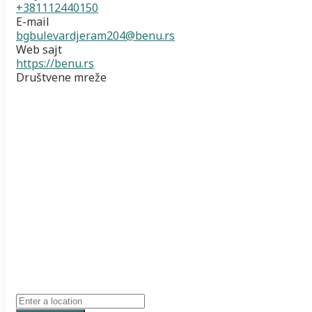
+381112440150
E-mail
bgbulevardjeram204@benu.rs
Web sajt
https://benu.rs
Društvene mreže