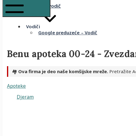
Komšijski vodič
Mobile Menu
Vodiči
Google preduzeće – Vodič
Benu apoteka 00-24 - Zvezda
🏘️
Ova firma je deo naše komšijske mreže.
Pretražite A
Apoteke
Djeram