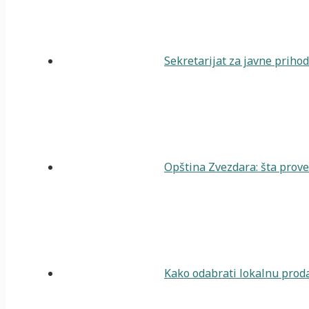
Sekretarijat za javne priho
Opština Zvezdara: šta prover
Kako odabrati lokalnu proda