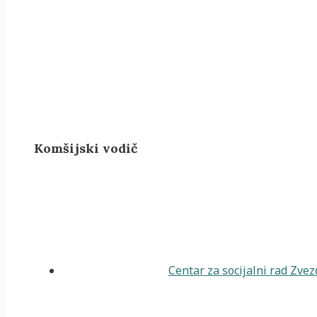
Komšijski vodič
Centar za socijalni rad Zve