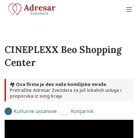
Skip
to
Mo
content
Adresar Zvezdara
CINEPLEXX Beo Shopping
Center
🏘️
Ova firma je deo naše komšijske mreže.
Pretražite Adresar Zvezdara za još lokalnih usluga i
preporuka iz svog kraja
Kulturne ustanove
Konjarnik