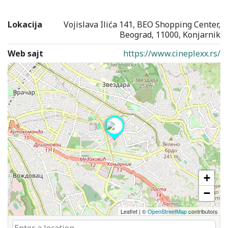
Lokacija
Vojislava Ilića 141, BEO Shopping Center,
Beograd, 11000, Konjarnik
Web sajt
https://www.cineplexx.rs/
+
−
Leaflet
|
©
OpenStreetMap
contributors