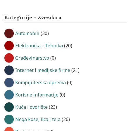
Kategorije - Zvezdara
Automobili
(30)
Elektronika - Tehnika
(20)
Građevinarstvo
(0)
Internet i medijske firme
(21)
Kompijuterska oprema
(0)
Korisne informacije
(0)
Kuća i dvorište
(23)
Nega kose, lica i tela
(26)