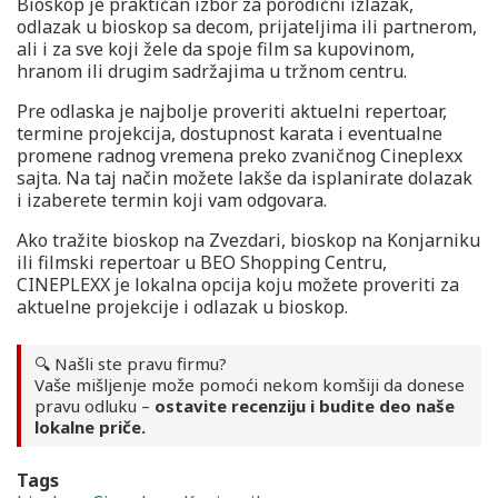
Bioskop je praktičan izbor za porodični izlazak,
odlazak u bioskop sa decom, prijateljima ili partnerom,
ali i za sve koji žele da spoje film sa kupovinom,
hranom ili drugim sadržajima u tržnom centru.
Pre odlaska je najbolje proveriti aktuelni repertoar,
termine projekcija, dostupnost karata i eventualne
promene radnog vremena preko zvaničnog Cineplexx
sajta. Na taj način možete lakše da isplanirate dolazak
i izaberete termin koji vam odgovara.
Ako tražite bioskop na Zvezdari, bioskop na Konjarniku
ili filmski repertoar u BEO Shopping Centru,
CINEPLEXX je lokalna opcija koju možete proveriti za
aktuelne projekcije i odlazak u bioskop.
🔍 Našli ste pravu firmu?
Vaše mišljenje može pomoći nekom komšiji da donese
pravu odluku –
ostavite recenziju i budite deo naše
lokalne priče.
Tags