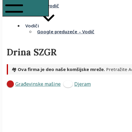
Komšijski vodič
Mobile Menu
Vodiči
Google preduzeće – Vodič
Drina SZGR
🏘️
Ova firma je deo naše komšijske mreže.
Pretražite A
Građevinske mašine
Djeram