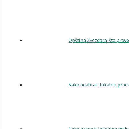
Opština Zvezdara: šta prover
Kako odabrati lokalnu proda
Kako pronaći lokalnog majst