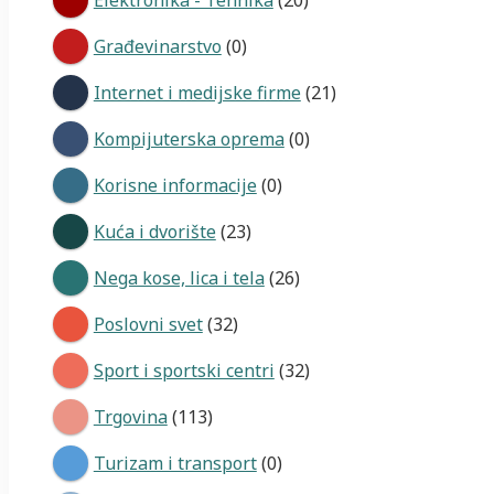
Građevinarstvo
(0)
Internet i medijske firme
(21)
Kompijuterska oprema
(0)
Korisne informacije
(0)
Kuća i dvorište
(23)
Nega kose, lica i tela
(26)
Poslovni svet
(32)
Sport i sportski centri
(32)
Trgovina
(113)
Turizam i transport
(0)