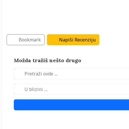
Arhitektura i projektovanje
Građevinske mašine
Građevinske firme
Bookmark
Napiši Recenziju
Možda tražiš nešto drugo