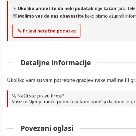
🔧
Ukoliko primetite da neki podatak nije tačan
(broj tele
📨
Molimo vas da nas obavestite
kako bismo ažurirali infor
🔧 Prijavi netačne podatke
Detaljne informacije
Ukoliko vam su vam potrebne gradjevinske mašine ili gra
🔍 Našli ste pravu firmu?
Vaše mišljenje može pomoći nekom komšiji da donese pr
Povezani oglasi