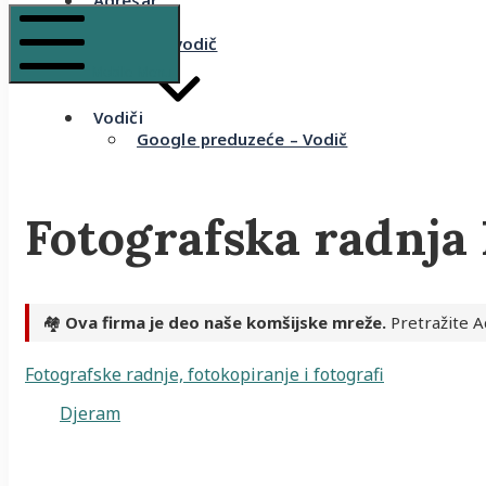
Adresar
Recenzije
Komšijski vodič
Mobile Menu
Vodiči
Google preduzeće – Vodič
Fotografska radnja 
🏘️
Ova firma je deo naše komšijske mreže.
Pretražite A
Fotografske radnje, fotokopiranje i fotografi
Djeram