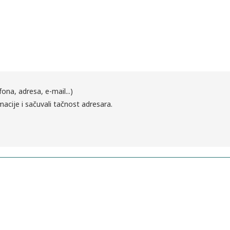
fona, adresa, e-mail...)
macije i sačuvali tačnost adresara.