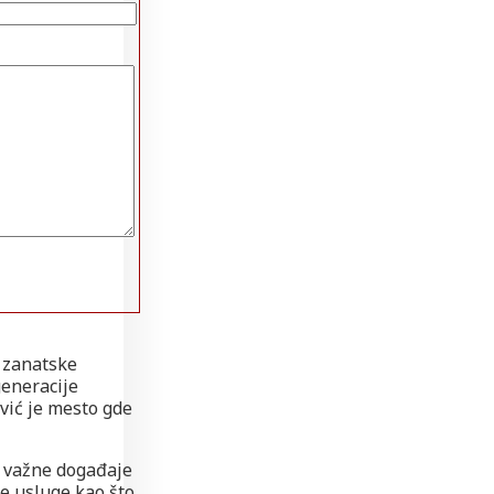
u zanatske
generacije
vić je mesto gde
te važne događaje
ne usluge kao što