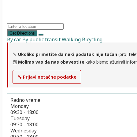
Get Directions
By car
By public transit
Walking
Bicycling
🔧
Ukoliko primetite da neki podatak nije tačan
(broj tele
📨
Molimo vas da nas obavestite
kako bismo ažurirali infor
🔧 Prijavi netačne podatke
Radno vreme
Monday
09:30 - 18:00
Tuesday
09:30 - 18:00
Wednesday
09:30 - 18:00