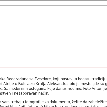
aka Beograđana sa Zvezdare, koji nastavlja bogatu tradicij
ni Atelje u Bulevaru Kralja Aleksandra, bio je mesto gde su 
ke. Sa modernim uslugama koje danas nudimo, Foto Antonije
nstven i nezaboravan način.
 da vam trebaju fotografije za dokumenta, želite da zabeleži
. Pored klasičnih fotografskih usluga, nudimo i specijalizova