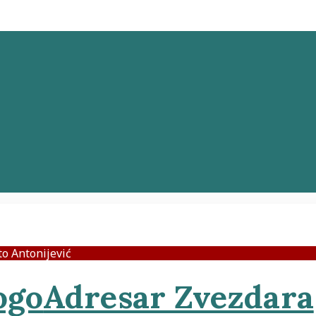
to Antonijević
Adresar Zvezdara