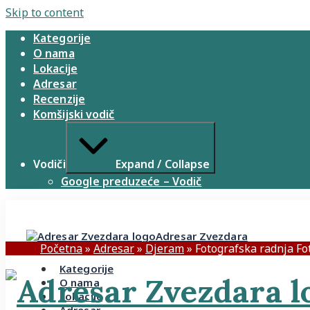
Skip to content
Kategorije
O nama
Lokacije
Adresar
Recenzije
Komšijski vodič
Vodiči
Expand / Collapse
Google preduzeće – Vodič
Adresar Zvezdara
Početna
»
Adresar
»
Djeram
»
Fotografska radnja Fo
Kategorije
O nama
Lokacije