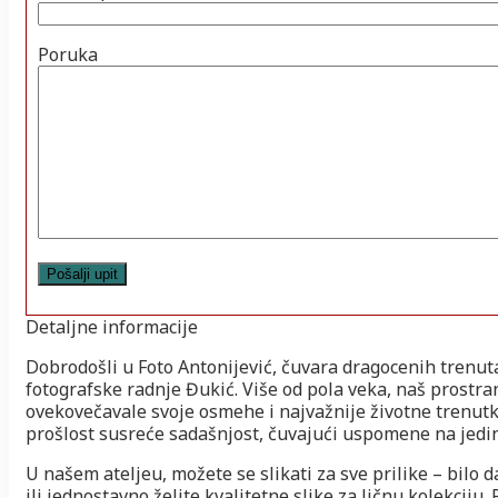
Poruka
Detaljne informacije
Dobrodošli u Foto Antonijević, čuvara dragocenih trenut
fotografske radnje Đukić. Više od pola veka, naš prostra
ovekovečavale svoje osmehe i najvažnije životne trenut
prošlost susreće sadašnjost, čuvajući uspomene na jedi
U našem ateljeu, možete se slikati za sve prilike – bilo
ili jednostavno želite kvalitetne slike za ličnu kolekciju