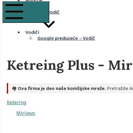
Adresar
Recenzije
Komšijski vodič
Mobile Menu
Vodiči
Google preduzeće – Vodič
Ketreing Plus - Mir
🏘️
Ova firma je deo naše komšijske mreže.
Pretražite A
Ketering
Mirijevo