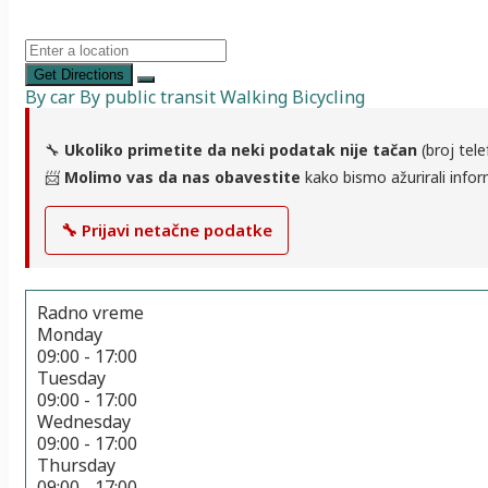
Get Directions
By car
By public transit
Walking
Bicycling
🔧
Ukoliko primetite da neki podatak nije tačan
(broj tele
📨
Molimo vas da nas obavestite
kako bismo ažurirali infor
🔧 Prijavi netačne podatke
Radno vreme
Monday
09:00 - 17:00
Tuesday
09:00 - 17:00
Wednesday
09:00 - 17:00
Thursday
09:00 - 17:00