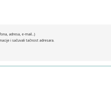
fona, adresa, e-mail...)
macije i sačuvali tačnost adresara.