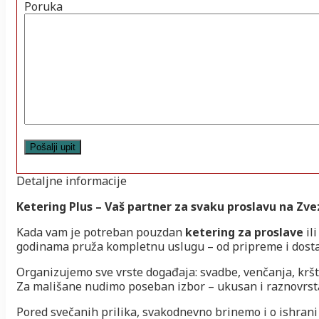
Poruka
Detaljne informacije
Ketering Plus – Vaš partner za svaku proslavu na Zve
Kada vam je potreban pouzdan
ketering za proslave
il
godinama pruža kompletnu uslugu – od pripreme i dosta
Organizujemo sve vrste događaja: svadbe, venčanja, krš
Za mališane nudimo poseban izbor – ukusan i raznovrs
Pored svečanih prilika, svakodnevno brinemo i o ishran