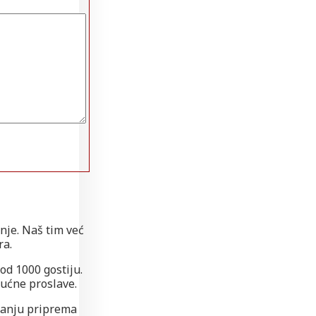
nje. Naš tim već
ra.
 od 1000 gostiju.
 kućne proslave.
pitanju priprema