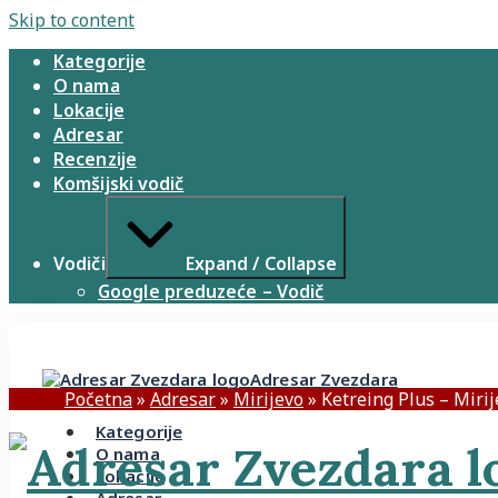
Skip to content
Kategorije
O nama
Lokacije
Adresar
Recenzije
Komšijski vodič
Vodiči
Expand / Collapse
Google preduzeće – Vodič
Adresar Zvezdara
Početna
»
Adresar
»
Mirijevo
»
Ketreing Plus – Miri
Kategorije
O nama
Lokacije