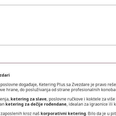
zdari
i poslovne događaje, Ketering Plus sa Zvezdare je pravo reše
ve hrane, do posluživanja od strane profesionalnih konoba
tenja,
ketering za slave
, poslovne ručkove i koktele za više
tan
ketering za dečije rođendane
, idealan za igraonice ili
i zaposlenih kroz naš
korporativni ketering
. Bilo da je u 