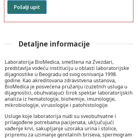
Detaljne informacije
Laboratorija BioMedica, smeštena na Zvezdari,
predstavlja vodeću instituciju u oblasti laboratorijske
dijagnostike u Beogradu od svog osnivanja 1998.
godine. Kao akreditovana zdravstvena ustanova,
BioMedica je posvećena pružanju izuzetnih usluga u
dijagnostici, obuhvatajući širok spektar laboratorijskih
analiza iz hematologije, biohemije, imunologije,
mikrobiologije, virusologije i patohistologije.
Usluge koje laboratorija nudi su sveobuhvatne i
prilagođene potrebama pacijenata, uključujući
vađenje krvi, sakupljanje uzoraka urina i stolice,
pripremu za uzimanje genitalnih briseva, spermogram