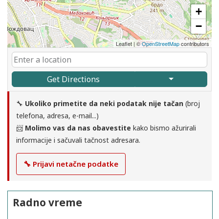
+
−
Leaflet
|
©
OpenStreetMap
contributors
Get Directions
🔧
Ukoliko primetite da neki podatak nije tačan
(broj
telefona, adresa, e-mail...)
📨
Molimo vas da nas obavestite
kako bismo ažurirali
informacije i sačuvali tačnost adresara.
🔧 Prijavi netačne podatke
Radno vreme