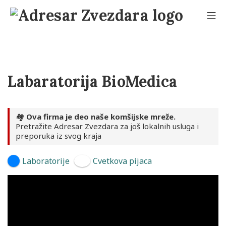
Skip
to
Mo
content
Adresar Zvezdara
Labaratorija BioMedica
🏘️
Ova firma je deo naše komšijske mreže.
Pretražite Adresar Zvezdara za još lokalnih usluga i
preporuka iz svog kraja
Laboratorije
Cvetkova pijaca