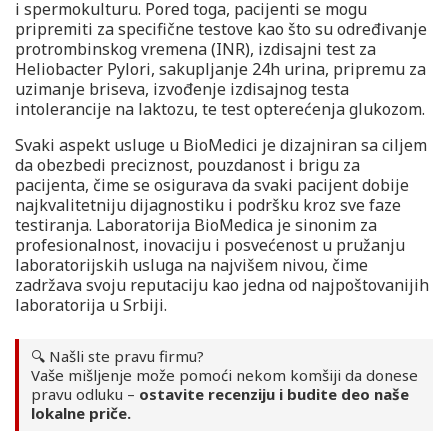
i spermokulturu. Pored toga, pacijenti se mogu
pripremiti za specifične testove kao što su određivanje
protrombinskog vremena (INR), izdisajni test za
Heliobacter Pylori, sakupljanje 24h urina, pripremu za
uzimanje briseva, izvođenje izdisajnog testa
intolerancije na laktozu, te test opterećenja glukozom.
Svaki aspekt usluge u BioMedici je dizajniran sa ciljem
da obezbedi preciznost, pouzdanost i brigu za
pacijenta, čime se osigurava da svaki pacijent dobije
najkvalitetniju dijagnostiku i podršku kroz sve faze
testiranja. Laboratorija BioMedica je sinonim za
profesionalnost, inovaciju i posvećenost u pružanju
laboratorijskih usluga na najvišem nivou, čime
zadržava svoju reputaciju kao jedna od najpoštovanijih
laboratorija u Srbiji.
🔍 Našli ste pravu firmu?
Vaše mišljenje može pomoći nekom komšiji da donese
pravu odluku –
ostavite recenziju i budite deo naše
lokalne priče.