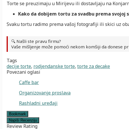
Torte se preuzimaju u Mirijevu ili dostavljaju na Konjarn
Kako da dobijem tortu za svadbu prema svojoj sl
Svaku tortu radimo prema vašoj fotografiji ili skici uz 
🔍 Našli ste pravu firmu?
Vaše mišljenje može pomoći nekom komšiji da donese pr
Tags
decije torte
,
rodjendanske torte
,
torte za decake
Povezani oglasi
Caffe bar
Organizovanje proslava
Rashladni uređaji
Bookmark
Napiši Recenziju
Review Rating