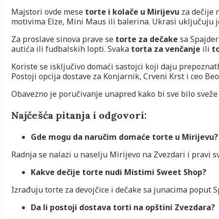
Majstori ovde mese
torte i kolače u Mirijevu
za dečije 
motivima Elze, Mini Maus ili balerina. Ukrasi uključuju je
Za proslave sinova prave se
torte za dečake
sa Spajder
autića ili fudbalskih lopti. Svaka
torta za venčanje
ili
t
Koriste se isključivo domaći sastojci koji daju prepoznat
Postoji opcija dostave za Konjarnik, Crveni Krst i ceo Be
Obavezno je poručivanje unapred kako bi sve bilo sveže 
Najčešća pitanja i odgovori:
Gde mogu da naručim domaće torte u Mirijevu?
Radnja se nalazi u naselju Mirijevo na Zvezdari i pravi s
Kakve dečije torte nudi Mistimi Sweet Shop?
Izrađuju torte za devojčice i dečake sa junacima poput S
Da li postoji dostava torti na opštini Zvezdara?