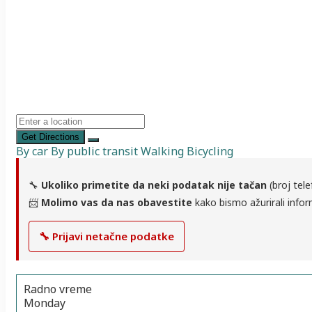
Get Directions
By car
By public transit
Walking
Bicycling
🔧
Ukoliko primetite da neki podatak nije tačan
(broj tele
📨
Molimo vas da nas obavestite
kako bismo ažurirali infor
🔧 Prijavi netačne podatke
Radno vreme
Monday