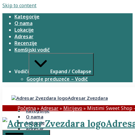
Skip to content
Kategorije
O nama
Lokacije
Adresar
Recenzije
Komšijski vodič
Vodiči
Expand / Collapse
Google preduzeće – Vodič
Adresar Zvezdara
Početna
»
Adresar
»
Mirijevo
»
Mistimi Sweet Shop –
Kategorije
O nama
Adresa
Lokacije
Adresar
Recenzije