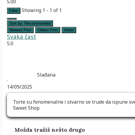
5.00
Showing 1 - 1 of 1
Filter
Sort by:
Recommended
Newest First
Oldest First
Votes
Svaka čast
5.0
Slađana
·
14/09/2025
Torte su fenomenalne i stvarno se trude da ispune sve
Sweet Shop.
Možda tražiš nešto drugo