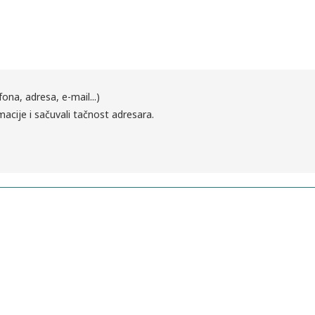
fona, adresa, e-mail...)
macije i sačuvali tačnost adresara.