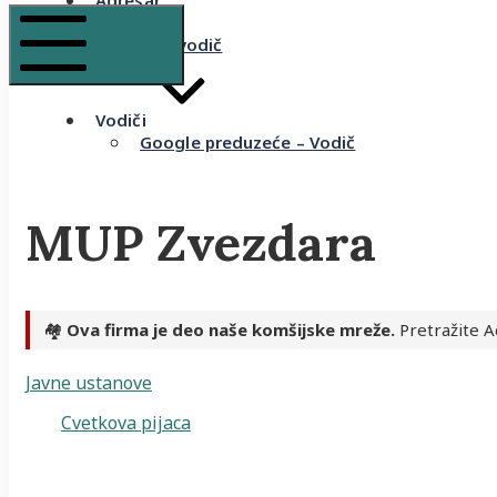
Adresar
Recenzije
Komšijski vodič
Mobile Menu
Vodiči
Google preduzeće – Vodič
MUP Zvezdara
🏘️
Ova firma je deo naše komšijske mreže.
Pretražite A
Javne ustanove
Cvetkova pijaca