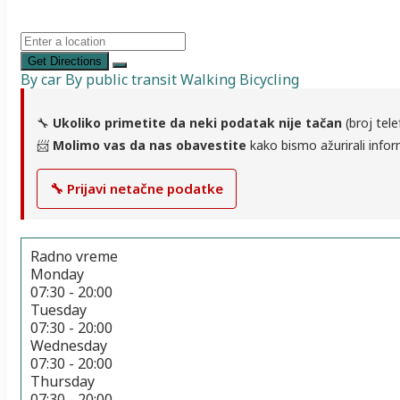
Get Directions
By car
By public transit
Walking
Bicycling
🔧
Ukoliko primetite da neki podatak nije tačan
(broj tele
📨
Molimo vas da nas obavestite
kako bismo ažurirali infor
🔧 Prijavi netačne podatke
Radno vreme
Monday
07:30 - 20:00
Tuesday
07:30 - 20:00
Wednesday
07:30 - 20:00
Thursday
07:30 - 20:00