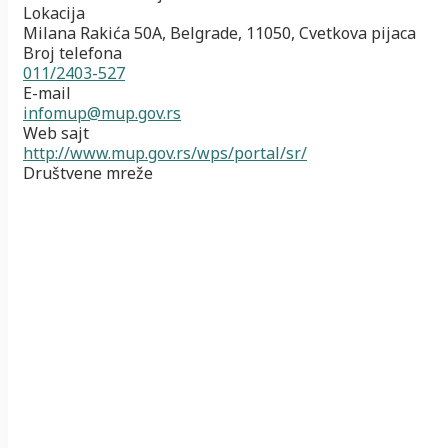
Lokacija
Milana Rakića 50A, Belgrade, 11050, Cvetkova pijaca
Broj telefona
011/2403-527
E-mail
infomup@mup.gov.rs
Web sajt
http://www.mup.gov.rs/wps/portal/sr/
Društvene mreže