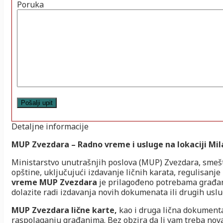
Poruka
Detaljne informacije
MUP Zvezdara – Radno vreme i usluge na lokaciji Mil
Ministarstvo unutrašnjih poslova (MUP) Zvezdara, smeš
opštine, uključujući izdavanje ličnih karata, regulisanje
vreme MUP Zvezdara
je prilagođeno potrebama građan
dolazite radi izdavanja novih dokumenata ili drugih uslu
MUP Zvezdara lične karte,
kao i druga lična dokumenta
raspolaganju građanima. Bez obzira da li vam treba nova