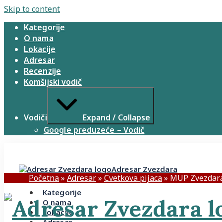
Skip to content
Kategorije
O nama
Lokacije
Adresar
Recenzije
Komšijski vodič
Vodiči
Expand / Collapse
Google preduzeće – Vodič
Adresar Zvezdara
Početna
»
Adresar
»
Cvetkova pijaca
»
MUP Zvezdar
Kategorije
O nama
Lokacije