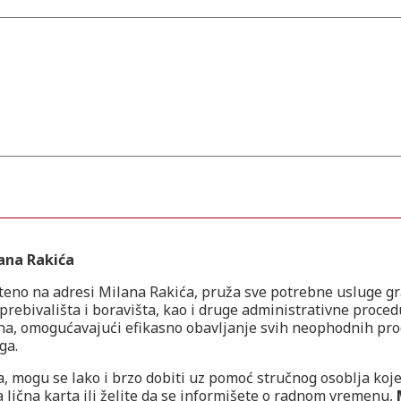
ana Rakića
teno na adresi Milana Rakića, pruža sve potrebne usluge g
 prebivališta i boravišta, kao i druge administrativne proce
a, omogućavajući efikasno obavljanje svih neophodnih proc
ga.
, mogu se lako i brzo dobiti uz pomoć stručnog osoblja koje
 lična karta ili želite da se informišete o radnom vremenu,