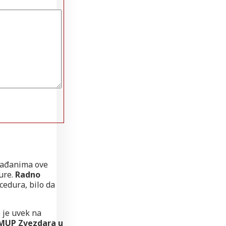
rađanima ove
dure.
Radno
edura, bilo da
 je uvek na
MUP Zvezdara u