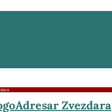
zdara
Adresar Zvezdara