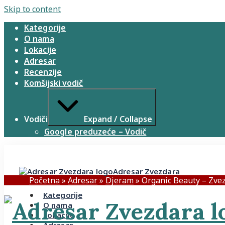
Skip to content
Kategorije
O nama
Lokacije
Adresar
Recenzije
Komšijski vodič
Vodiči
Expand / Collapse
Google preduzeće – Vodič
Adresar Zvezdara
Početna
»
Adresar
»
Djeram
»
Organic Beauty – Zve
Kategorije
O nama
Lokacije