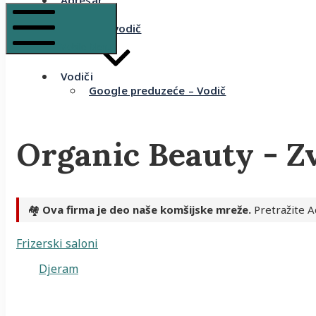
Adresar
Recenzije
Komšijski vodič
Mobile Menu
Vodiči
Google preduzeće – Vodič
Organic Beauty - Z
🏘️
Ova firma je deo naše komšijske mreže.
Pretražite A
Frizerski saloni
Djeram