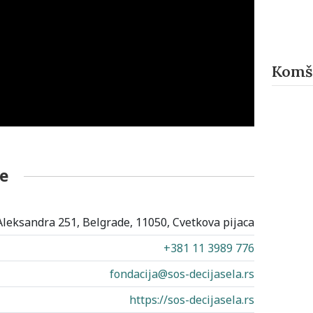
Komši
e
Aleksandra 251, Belgrade, 11050, Cvetkova pijaca
+381 11 3989 776
fondacija@sos-decijasela.rs
https://sos-decijasela.rs