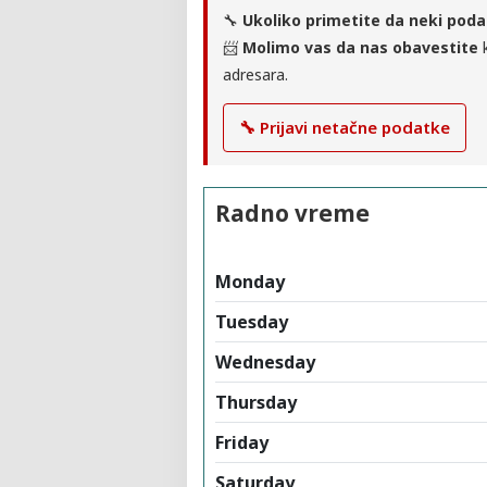
🔧
Ukoliko primetite da neki poda
📨
Molimo vas da nas obavestite
k
adresara.
🔧 Prijavi netačne podatke
Radno vreme
Monday
Tuesday
Wednesday
Thursday
Friday
Saturday