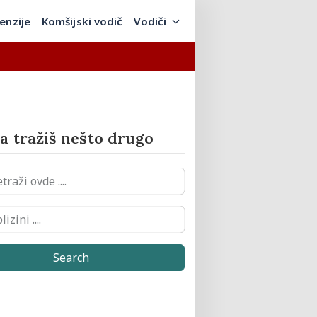
enzije
Komšijski vodič
Vodiči
 tražiš nešto drugo
Search