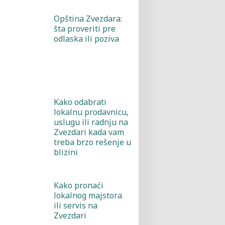
Opština Zvezdara:
šta proveriti pre
odlaska ili poziva
Kako odabrati
lokalnu prodavnicu,
uslugu ili radnju na
Zvezdari kada vam
treba brzo rešenje u
blizini
Kako pronaći
lokalnog majstora
ili servis na
Zvezdari