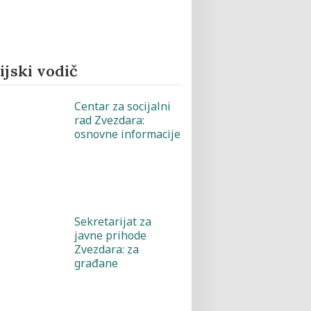
jski vodič
Centar za socijalni
rad Zvezdara:
osnovne informacije
Sekretarijat za
javne prihode
Zvezdara: za
građane