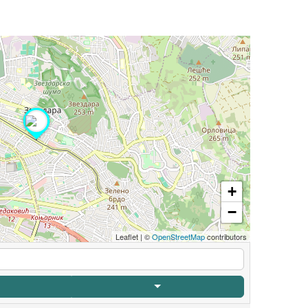
+
−
Leaflet
|
©
OpenStreetMap
contributors