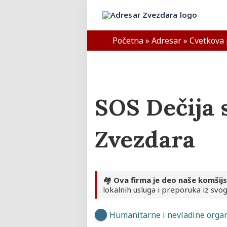
Skip
to
Adresar Zvezdara
content
Početna
»
Adresar
»
Cvetkova 
SOS Dečija s
Zvezdara
🏘️
Ova firma je deo naše komšij
lokalnih usluga i preporuka iz svog
Humanitarne i nevladine organ