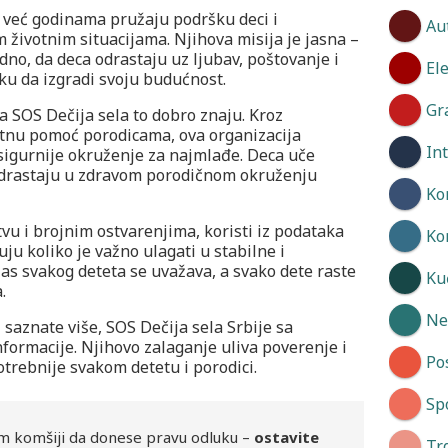
e već godinama pružaju podršku deci i
Au
 životnim situacijama. Njihova misija je jasna –
no, da deca odrastaju uz ljubav, poštovanje i
El
iku da izgradi svoju budućnost.
Gr
a SOS Dečija sela to dobro znaju. Kroz
ektnu pomoć porodicama, ova organizacija
In
 sigurnije okruženje za najmlađe. Deca uče
 odrastaju u zdravom porodičnom okruženju
Ko
u i brojnim ostvarenjima, koristi iz podataka
Ko
ju koliko je važno ulagati u stabilne i
as svakog deteta se uvažava, a svako dete raste
Kuć
.
Neg
i saznate više, SOS Dečija sela Srbije sa
formacije. Njihovo zalaganje uliva poverenje i
Po
otrebnije svakom detetu i porodici.
Spo
m komšiji da donese pravu odluku –
ostavite
Tr