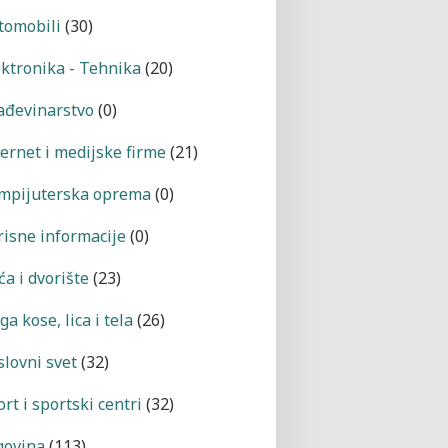
tomobili
(30)
ektronika - Tehnika
(20)
ađevinarstvo
(0)
ternet i medijske firme
(21)
mpijuterska oprema
(0)
risne informacije
(0)
a i dvorište
(23)
a kose, lica i tela
(26)
slovni svet
(32)
rt i sportski centri
(32)
govina
(113)