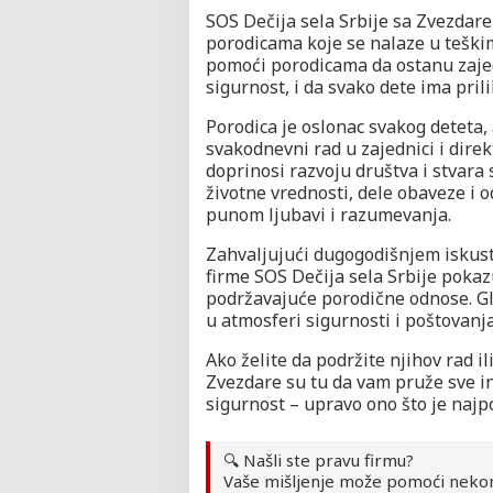
SOS Dečija sela Srbije sa Zvezdar
porodicama koje se nalaze u teškim
pomoći porodicama da ostanu zajed
sigurnost, i da svako dete ima pril
Porodica je oslonac svakog deteta, 
svakodnevni rad u zajednici i dir
doprinosi razvoju društva i stvara
životne vrednosti, dele obaveze i
punom ljubavi i razumevanja.
Zahvaljujući dugogodišnjem iskustv
firme SOS Dečija sela Srbije pokazu
podržavajuće porodične odnose. Gl
u atmosferi sigurnosti i poštovanja
Ako želite da podržite njihov rad il
Zvezdare su tu da vam pruže sve in
sigurnost – upravo ono što je najp
🔍 Našli ste pravu firmu?
Vaše mišljenje može pomoći neko