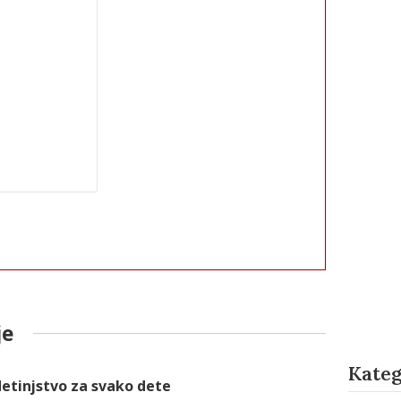
je
Kateg
 detinjstvo za svako dete