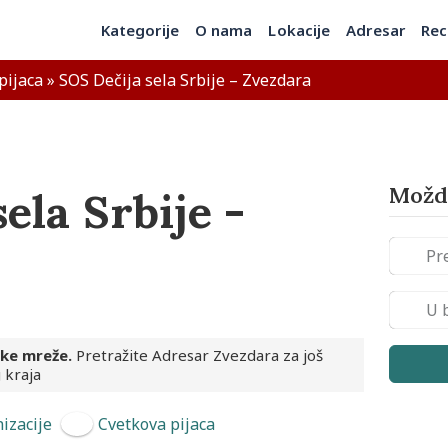
Kategorije
O nama
Lokacije
Adresar
Rec
pijaca
»
SOS Dečija sela Srbije – Zvezdara
Možda
ela Srbije -
ske mreže.
Pretražite Adresar Zvezdara za još
 kraja
izacije
Cvetkova pijaca