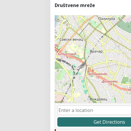
Društvene mreže
Get Directions