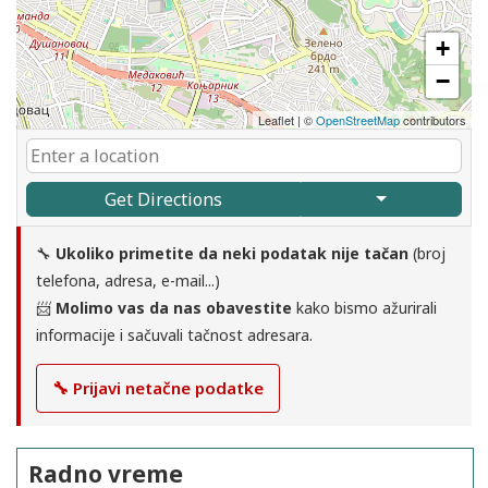
+
−
Leaflet
|
©
OpenStreetMap
contributors
Get Directions
🔧
Ukoliko primetite da neki podatak nije tačan
(broj
telefona, adresa, e-mail...)
📨
Molimo vas da nas obavestite
kako bismo ažurirali
informacije i sačuvali tačnost adresara.
🔧 Prijavi netačne podatke
Radno vreme