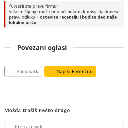
🔍 Našli ste pravu firmu?
Vaše mišljenje može pomoći nekom komšiji da donese
pravu odluku –
ostavite recenziju i budite deo naše
lokalne priče.
Povezani oglasi
Organizovanje proslava
Rashladni uređaji
Bookmark
Napiši Recenziju
Možda tražiš nešto drugo