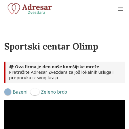
Skip
to
Mo
content
Adresar Zvezdara
Sportski centar Olimp
🏘️
Ova firma je deo naše komšijske mreže.
Pretražite Adresar Zvezdara za još lokalnih usluga i
preporuka iz svog kraja
Bazeni
Zeleno brdo