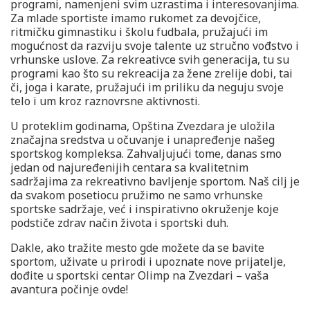
programi, namenjeni svim uzrastima i interesovanjima.
Za mlade sportiste imamo rukomet za devojčice,
ritmičku gimnastiku i školu fudbala, pružajući im
mogućnost da razviju svoje talente uz stručno vođstvo i
vrhunske uslove. Za rekreativce svih generacija, tu su
programi kao što su rekreacija za žene zrelije dobi, tai
či, joga i karate, pružajući im priliku da neguju svoje
telo i um kroz raznovrsne aktivnosti.
U proteklim godinama, Opština Zvezdara je uložila
značajna sredstva u očuvanje i unapređenje našeg
sportskog kompleksa. Zahvaljujući tome, danas smo
jedan od najuređenijih centara sa kvalitetnim
sadržajima za rekreativno bavljenje sportom. Naš cilj je
da svakom posetiocu pružimo ne samo vrhunske
sportske sadržaje, već i inspirativno okruženje koje
podstiče zdrav način života i sportski duh.
Dakle, ako tražite mesto gde možete da se bavite
sportom, uživate u prirodi i upoznate nove prijatelje,
dođite u sportski centar Olimp na Zvezdari – vaša
avantura počinje ovde!