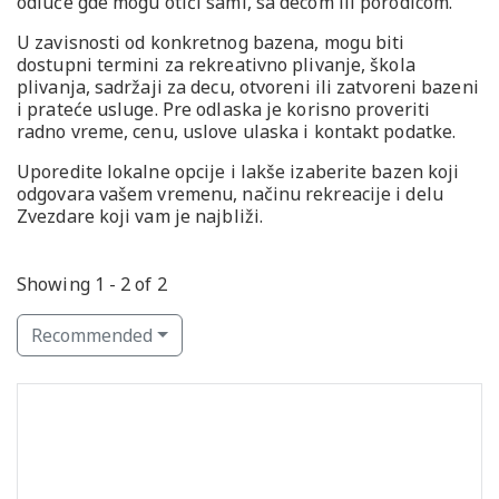
odluče gde mogu otići sami, sa decom ili porodicom.
U zavisnosti od konkretnog bazena, mogu biti
dostupni termini za rekreativno plivanje, škola
plivanja, sadržaji za decu, otvoreni ili zatvoreni bazeni
i prateće usluge. Pre odlaska je korisno proveriti
radno vreme, cenu, uslove ulaska i kontakt podatke.
Uporedite lokalne opcije i lakše izaberite bazen koji
odgovara vašem vremenu, načinu rekreacije i delu
Zvezdare koji vam je najbliži.
Showing 1 - 2 of 2
Recommended